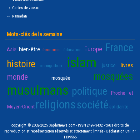
Cartes de voeux
Ramadan
Mots-clés de la semaine
France
Europe
bien-être
Asie
économie
éducation
islam
histoire
livres
justice
immigration
mosquées
monde
mosquée
musulmans
politique
Proche et
religions
société
Moyen-Orient
solidarité
copyright © 2002-2025 Saphirnews.com - ISSN 2497-3432 - tous droits de
reproduction et représentation réservés et strictement limités - Déclaration Cnil n°
1139566