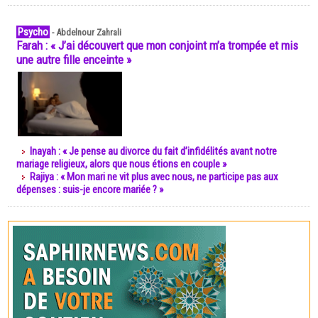
Psycho
-
Abdelnour Zahrali
Farah : « J’ai découvert que mon conjoint m’a trompée et mis
une autre fille enceinte »
Inayah : « Je pense au divorce du fait d’infidélités avant notre
mariage religieux, alors que nous étions en couple »
Rajiya : « Mon mari ne vit plus avec nous, ne participe pas aux
dépenses : suis-je encore mariée ? »