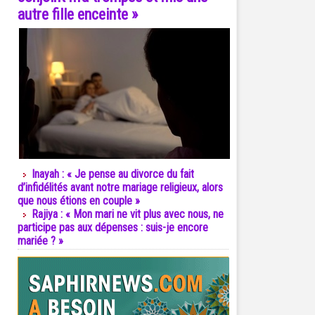
autre fille enceinte »
Inayah : « Je pense au divorce du fait
d’infidélités avant notre mariage religieux, alors
que nous étions en couple »
Rajiya : « Mon mari ne vit plus avec nous, ne
participe pas aux dépenses : suis-je encore
mariée ? »