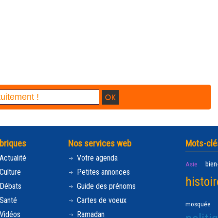
briques
Nos services web
Mots-clé
Actualité
Votre agenda
bien
Asie
Culture
Petites annonces
histoir
Débats
Guide des prénoms
Santé
Cartes de voeux
mosquée
Vidéos
Ramadan