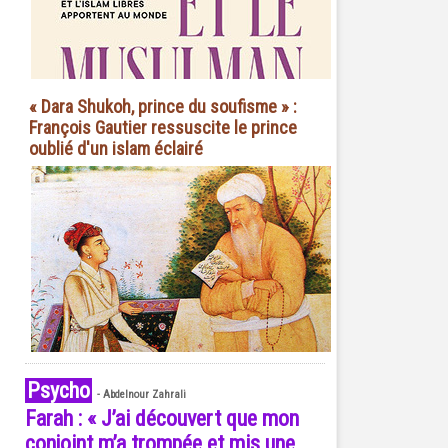
« Dara Shukoh, prince du soufisme » :
François Gautier ressuscite le prince
oublié d'un islam éclairé
Psycho
-
Abdelnour Zahrali
Farah : « J’ai découvert que mon
conjoint m’a trompée et mis une