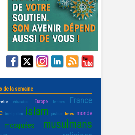
s de la semaine
France
Europe
-être
éducation
femmes
islam
e
monde
justice
livres
immigration
musulmans
mosquées