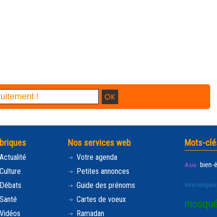
briques
Nos services web
Mots-clé
Actualité
Votre agenda
bien-
Asie
Culture
Petites annonces
Débats
Guide des prénoms
interreligieu
Santé
Cartes de voeux
mosqu
Vidéos
Ramadan