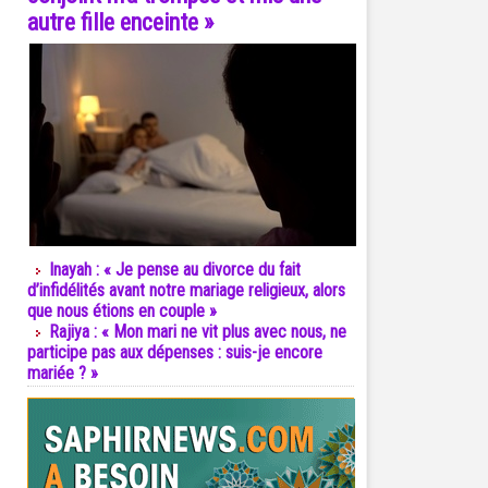
autre fille enceinte »
Inayah : « Je pense au divorce du fait
d’infidélités avant notre mariage religieux, alors
que nous étions en couple »
Rajiya : « Mon mari ne vit plus avec nous, ne
participe pas aux dépenses : suis-je encore
mariée ? »