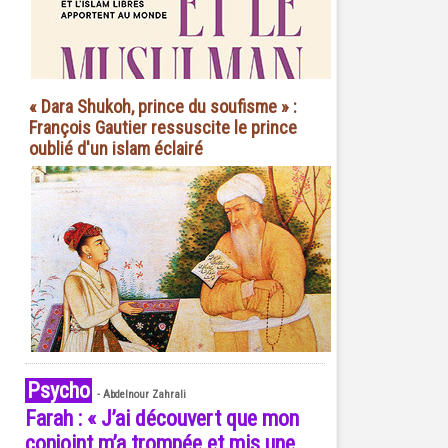
« Dara Shukoh, prince du soufisme » :
François Gautier ressuscite le prince
oublié d'un islam éclairé
Psycho
-
Abdelnour Zahrali
Farah : « J’ai découvert que mon
conjoint m’a trompée et mis une