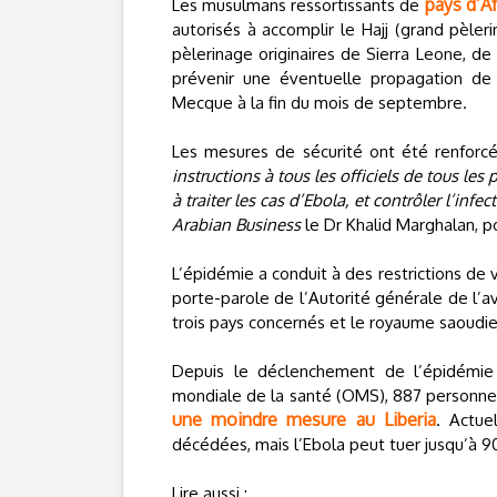
pays d’Af
Les musulmans ressortissants de
autorisés à accomplir le Hajj (grand pèler
pèlerinage originaires de Sierra Leone, de
prévenir une éventuelle propagation de l
Mecque à la fin du mois de septembre.
Les mesures de sécurité ont été renforc
instructions à tous les officiels de tous les
à traiter les cas d’Ebola, et contrôler l’infec
Arabian Business
le Dr Khalid Marghalan, p
L’épidémie a conduit à des restrictions de v
porte-parole de l’Autorité générale de l’avia
trois pays concernés et le royaume saoudie
Depuis le déclenchement de l’épidémie en
mondiale de la santé (OMS), 887 personn
une moindre mesure au Liberia
. Actue
décédées, mais l’Ebola peut tuer jusqu’à 90
Lire aussi :