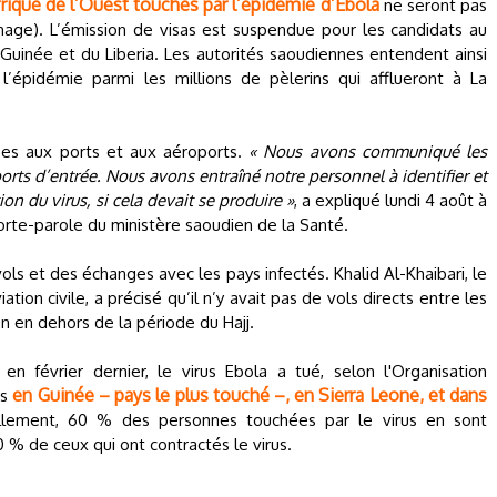
rique de l’Ouest touchés par l’épidémie d’Ebola
ne seront pas
inage). L’émission de visas est suspendue pour les candidats au
 Guinée et du Liberia. Les autorités saoudiennes entendent ainsi
’épidémie parmi les millions de pèlerins qui afflueront à La
ées aux ports et aux aéroports.
« Nous avons communiqué les
 ports d’entrée. Nous avons entraîné notre personnel à identifier et
tion du virus, si cela devait se produire »
, a expliqué lundi 4 août à
orte-parole du ministère saoudien de la Santé.
ols et des échanges avec les pays infectés. Khalid Al-Khaibari, le
tion civile, a précisé qu’il n’y avait pas de vols directs entre les
n en dehors de la période du Hajj.
 février dernier, le virus Ebola a tué, selon l'Organisation
en Guinée – pays le plus touché –, en Sierra Leone, et dans
es
llement, 60 % des personnes touchées par le virus en sont
 % de ceux qui ont contractés le virus.