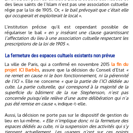
des lieux saints de l’Islam n’est pas une association cultuelle
régie par la loi de 1905. Or,
« le bail prévoyait que c’était elle
qui occuperait et exploiterait le local ».
L’institution précise qu’il est cependant possible de
régulariser le bail
« en y insérant une clause garantissant
l’affectation du lieu à une association cultuelle respectant les
prescriptions de la loi de 1905 ».
La fermeture des espaces cultuels existants non prévue
La ville de Paris, qui a confirmé en novembre 2015
la fin du
projet ICI Barbès
, assure que la décision du Conseil d’Etat
«
ne remet en cause ni le bon fonctionnement, ni la pérennité
de l’ICI »
. Elle ne concerne
« que la partie de l’ICI dédiée au
culte. La partie culturelle, qui correspond à la majorité de la
superficie du bâtiment de la rue Stephenson, n’est pas
concernée puisqu’elle relève d’une autre délibération qui n’a
pas été remise en cause »
, indique-t-elle.
Aussi, la décision ne porte pas sur le dispositif de gestion du
lieu en lui-même.
« Elle n’implique donc ni la fermeture des
espaces dédiés au culte, ni la suspension des activités qui s’y
tiennent actuellement. Les usagers n’ont sur ces points