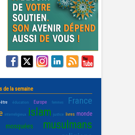
s de la semaine
France
Europe
-être
éducation
femmes
islam
e
monde
livres
interreligieux
justice
musulmans
mosquées