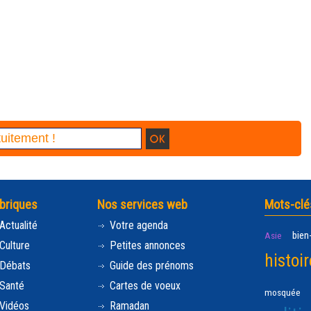
briques
Nos services web
Mots-clé
Actualité
Votre agenda
bien
Asie
Culture
Petites annonces
histoir
Débats
Guide des prénoms
Santé
Cartes de voeux
mosquée
Vidéos
Ramadan