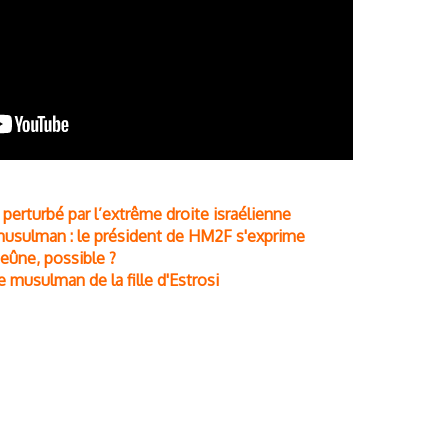
 perturbé par l’extrême droite israélienne
usulman : le président de HM2F s'exprime
eûne, possible ?
musulman de la fille d'Estrosi