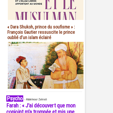
« Dara Shukoh, prince du soufisme » :
François Gautier ressuscite le prince
oublié d'un islam éclairé
Psycho
-
Abdelnour Zahrali
Farah : « J’ai découvert que mon
conjoint m’a trompée et mis une