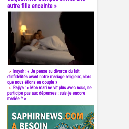
autre fille enceinte »
Inayah : « Je pense au divorce du fait
d’infidélités avant notre mariage religieux, alors
que nous étions en couple »
Rajiya : « Mon mari ne vit plus avec nous, ne
participe pas aux dépenses : suis-je encore
mariée ? »