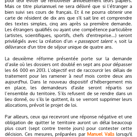
pour leur éviter de renouveler annuellement leurs papiers.
Mais ce titre pluriannuel ne sera délivré que si l’étranger a
bien suivi ses cours de français. Et il ne pourra obtenir une
carte de résident de dix ans que s'il sait lire et comprendre
des textes simples, cinq ans après sa première demande.
Les étrangers qualifiés ou ayant une compétence particulière
(artistes, scientifiques, sportifs, chefs d'entreprise…) seront
privilégiés avec la création d’un
« passeport talent »
, soit la
délivrance d'un titre de séjour unique de quatre ans.
La deuxième réforme présentée porte sur la demande
d’asile où les dossiers ont doublé en sept ans pour dépasser
les 66 000 en 2013. L’objectif est de raccourcir les délais de
traitement pour les ramener à neuf mois contre deux ans
aujourd'hui. Dans le nouveau dispositif d’hébergement mis
en place, les demandeurs d'asile seront répartis sur
l’ensemble du territoire. S’ils refusent de se rendre dans un
lieu donné, ou s’ils le quittent, ils se verront supprimer leurs
allocations, prévoit le projet de loi.
Par ailleurs, ceux qui recevront une réponse négative et une
obligation de quitter le territoire auront un délai beaucoup
plus court (sept contre trente jours) pour contester cette
décision. Ces mesures, préparées par
Manuel Valls
lorsqu'il