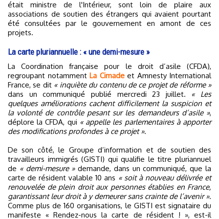
était ministre de l'Intérieur, sont loin de plaire aux
associations de soutien des étrangers qui avaient pourtant
été consultées par le gouvernement en amont de ces
projets.
La carte pluriannuelle : « une demi-mesure »
La Coordination française pour le droit d’asile (CFDA),
regroupant notamment
La Cimade
et Amnesty International
France, se dit
« inquiète du contenu de ce projet de réforme »
dans un communiqué publié mercredi 23 juillet.
« Les
quelques améliorations cachent difficilement la suspicion et
la volonté de contrôle pesant sur les demandeurs d’asile »
,
déplore la CFDA, qui
« appelle les parlementaires à apporter
des modifications profondes à ce projet »
.
De son côté, le Groupe d’information et de soutien des
travailleurs immigrés (GISTI) qui qualifie le titre pluriannuel
de
« demi-mesure »
demande, dans un communiqué, que la
carte de résident valable 10 ans
« soit à nouveau délivrée et
renouvelée de plein droit aux personnes établies en France,
garantissant leur droit à y demeurer sans crainte de l’avenir »
.
Comme plus de 160 organisations, le GISTI est signataire du
manifeste « Rendez-nous la carte de résident ! », est-il