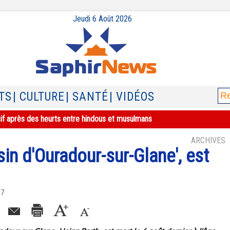
Jeudi 6 Août 2026
TS
| CULTURE
| SANTÉ
| VIDÉOS
sif après des heurts entre hindous et musulmans
ARCHIVES
sin d'Ouradour-sur-Glane', est
07