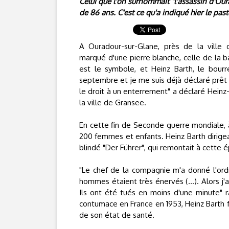
Celui que l'on surnommait "l'assassin d'Oura
de 86 ans. C'est ce qu'a indiqué hier le past
A Ouradour-sur-Glane, près de la ville 
marqué d'une pierre blanche, celle de la ba
est le symbole, et Heinz Barth, le bourr
septembre et je me suis déjà déclaré prêt 
le droit à un enterrement" a déclaré Heinz
la ville de Gransee.
En cette fin de Seconde guerre mondiale, 
200 femmes et enfants. Heinz Barth dirigea
blindé "Der Führer", qui remontait à cette
"Le chef de la compagnie m'a donné l'ordre
hommes étaient très énervés (...). Alors j'a
Ils ont été tués en moins d'une minute" 
contumace en France en 1953, Heinz Barth f
de son état de santé.