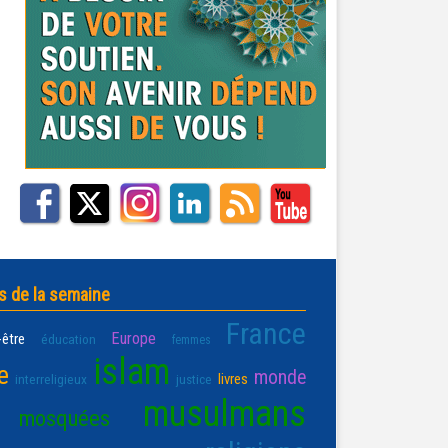
s de la semaine
France
Europe
-être
éducation
femmes
islam
e
monde
livres
interreligieux
justice
musulmans
mosquées