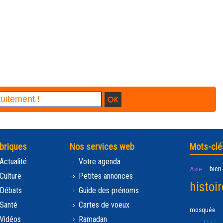
briques
Nos services web
Mots-clé
Actualité
Votre agenda
bien
Asie
Culture
Petites annonces
histoir
Débats
Guide des prénoms
Santé
Cartes de voeux
mosquée
Vidéos
Ramadan