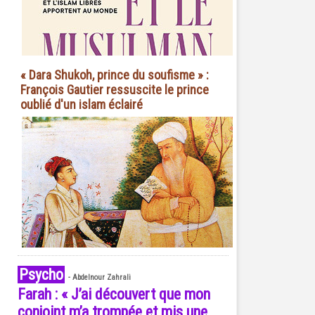
« Dara Shukoh, prince du soufisme » :
François Gautier ressuscite le prince
oublié d'un islam éclairé
Psycho
-
Abdelnour Zahrali
Farah : « J’ai découvert que mon
conjoint m’a trompée et mis une