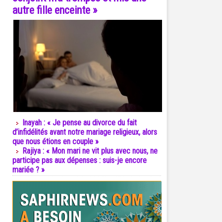
autre fille enceinte »
Inayah : « Je pense au divorce du fait
d’infidélités avant notre mariage religieux, alors
que nous étions en couple »
Rajiya : « Mon mari ne vit plus avec nous, ne
participe pas aux dépenses : suis-je encore
mariée ? »