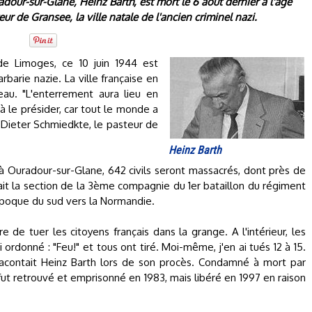
dour-sur-Glane, Heinz Barth, est mort le 6 août dernier à l'âge
eur de Gransee, la ville natale de l'ancien criminel nazi.
de Limoges, ce 10 juin 1944 est
rbarie nazie. La ville française en
eau. "L'enterrement aura lieu en
à le présider, car tout le monde a
-Dieter Schmiedkte, le pasteur de
Heinz Barth
à Ouradour-sur-Glane, 642 civils seront massacrés, dont près de
it la section de la 3ème compagnie du 1er bataillon du régiment
 époque du sud vers la Normandie.
 de tuer les citoyens français dans la grange. A l'intérieur, les
i ordonné : "Feu!" et tous ont tiré. Moi-même, j'en ai tués 12 à 15.
racontait Heinz Barth lors de son procès. Condamné à mort par
ut retrouvé et emprisonné en 1983, mais libéré en 1997 en raison