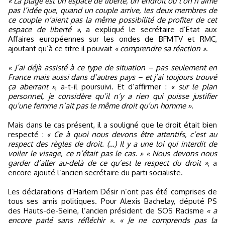
« La plage est un espace de liberté, un endroit où l’on n’aime
pas l’idée que, quand un couple arrive, les deux membres de
ce couple n’aient pas la même possibilité de profiter de cet
espace de liberté »
, a expliqué le secrétaire d’Etat aux
Affaires européennes sur les ondes de BFMTV et RMC,
ajoutant qu’à ce titre il pouvait
« comprendre sa réaction »
.
« J’ai déjà assisté à ce type de situation – pas seulement en
France mais aussi dans d’autres pays – et j’ai toujours trouvé
ça aberrant »
, a-t-il poursuivi. Et d’affirmer :
« sur le plan
personnel, je considère qu’il n’y a rien qui puisse justifier
qu’une femme n’ait pas le même droit qu’un homme »
.
Mais dans le cas présent, il a souligné que le droit était bien
respecté :
« Ce à quoi nous devons être attentifs, c’est au
respect des règles de droit. (…) Il y a une loi qui interdit de
voiler le visage, ce n’était pas le cas. » « Nous devons nous
garder d’aller au-delà de ce qu’est le respect du droit »
, a
encore ajouté l’ancien secrétaire du parti socialiste.
Les déclarations d’Harlem Désir n’ont pas été comprises de
tous ses amis politiques. Pour Alexis Bachelay, député PS
des Hauts-de-Seine, l’ancien président de SOS Racisme
« a
encore parlé sans réfléchir »
.
« Je ne comprends pas la