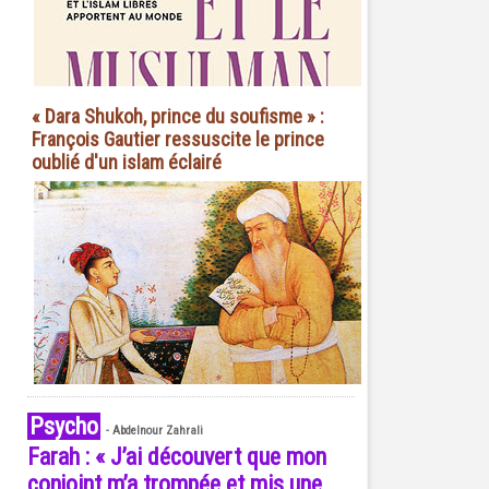
« Dara Shukoh, prince du soufisme » :
François Gautier ressuscite le prince
oublié d'un islam éclairé
Psycho
-
Abdelnour Zahrali
Farah : « J’ai découvert que mon
conjoint m’a trompée et mis une