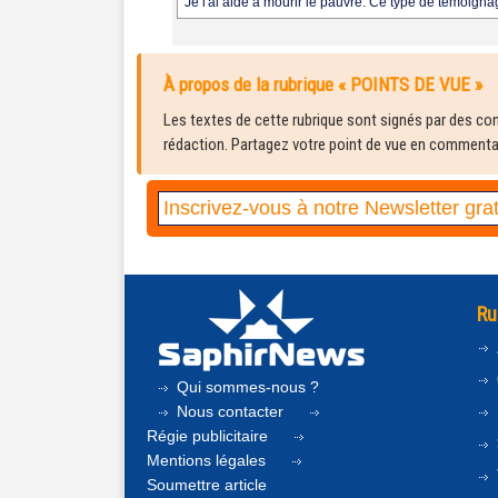
Je l'ai aidé à mourir le pauvre. Ce type de témoign
À propos de la rubrique « POINTS DE VUE »
Les textes de cette rubrique sont signés par des cont
rédaction. Partagez votre point de vue en commentair
Ru
Qui sommes-nous ?
Nous contacter
Régie publicitaire
Mentions légales
Soumettre article