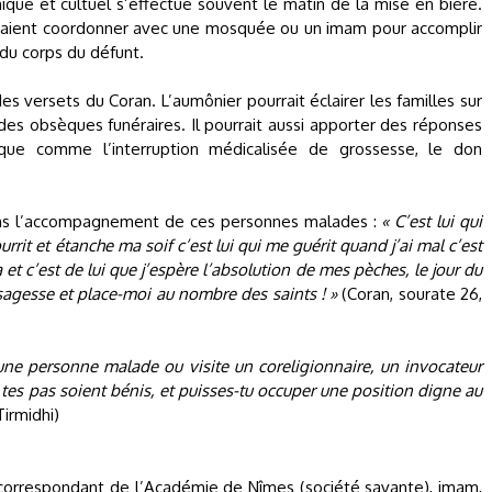
hique et cultuel s’effectue souvent le matin de la mise en bière.
raient coordonner avec une mosquée ou un imam pour accomplir
du corps du défunt.
des versets du Coran. L’aumônier pourrait éclairer les familles sur
es obsèques funéraires. Il pourrait aussi apporter des réponses
ique comme l’interruption médicalisée de grossesse, le don
ans l’accompagnement de ces personnes malades :
« C’est lui qui
urrit et étanche ma soif c’est lui qui me guérit quand j’ai mal c’est
 et c’est de lui que j’espère l’absolution de mes pèches, le jour du
sagesse et place-moi au nombre des saints ! »
(Coran, sourate 26,
 une personne malade ou visite un coreligionnaire, un invocateur
ue tes pas soient bénis, et puisses-tu occuper une position digne au
irmidhi)
rrespondant de l’Académie de Nîmes (société savante), imam,