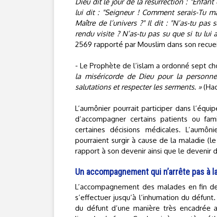
Dieu dit le jour de la résurrection : "Enfan
lui dit : "Seigneur ! Comment serais-Tu ma
Maître de l’univers ?" Il dit : "N’as-tu pa
rendu visite ? N’as-tu pas su que si tu lui 
2569 rapporté par Mouslim dans son recuei
- Le Prophète de l’islam a ordonné sept ch
la miséricorde de Dieu pour la personne q
salutations et respecter les serments. »
(Had
L’aumônier pourrait participer dans l’équi
d’accompagner certains patients ou fam
certaines décisions médicales. L’aumôn
pourraient surgir à cause de la maladie (le
rapport à son devenir ainsi que le devenir 
Un accompagnement qui n’arrête pas à la
L’accompagnement des malades en fin de v
s’effectuer jusqu’à l’inhumation du défunt
du défunt d’une manière très encadrée a