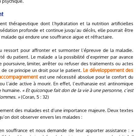
u psychique.
nt
nt thérapeutique dont l’hydratation et la nutrition artificielles
sédation profonde et continue jusqu’au décès, elle pourrait être
 malade qui endure une souffrance aigue et réfractaire.
u ressort pour affronter et surmonter l’épreuve de la maladie.
té du patient. Le malade a la possibilité d’exprimer par avance
e poursuivre, limiter, arrêter ou refuser des traitements ou actes
Le développement des
t de ce principe un droit pour le patient.
 d’accompagnement
est une nécessité absolue pour le confort du
ou l’aide active à mourir. En effet, l’euthanasie est antinomique
ie humaine.
« Et quiconque fait don de la vie à une personne, c’est
 Hommes. »
(Coran, 5 : 32)
gnement des malades est d’une importance majeure. Deux textes
qu’on doit observer envers les malades :
 en souffrance et nous demande de leur apporter assistance :
«