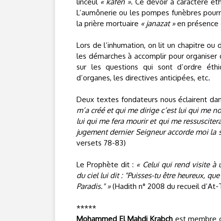
linceul
« kafen »
. Ce devoir à caractère ét
L’aumônerie ou les pompes funèbres pour
la prière mortuaire
« janazat »
en présence 
Lors de l’inhumation, on lit un chapitre ou 
les démarches à accomplir pour organiser d
sur les questions qui sont d’ordre éth
d’organes, les directives anticipées, etc.
Deux textes fondateurs nous éclairent d
m’a créé et qui me dirige c’est lui qui me no
lui qui me fera mourir et qui me ressuscitera
jugement dernier Seigneur accorde moi la 
versets 78-83)
Le Prophète dit :
« Celui qui rend visite à
du ciel lui dit : "Puisses-tu être heureux, q
Paradis." »
(Hadith n° 2008 du recueil d’At-T
*****
Mohammed El Mahdi Krabch
est membre co