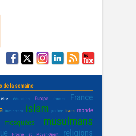
s de la semaine
France
Europe
-être
éducation
femmes
islam
e
monde
justice
livres
immigration
musulmans
mosquées
religions
que
Proche et Moyen-Orient