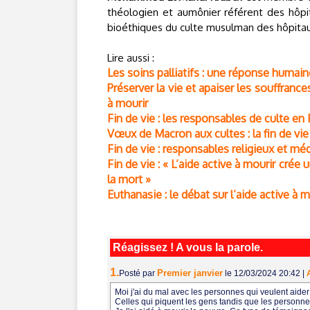
théologien et aumônier référent des hôpita
bioéthiques du culte musulman des hôpitaux
Lire aussi :
Les soins palliatifs : une réponse humaine 
Préserver la vie et apaiser les souffranc
à mourir
Fin de vie : les responsables de culte en
Vœux de Macron aux cultes : la fin de v
Fin de vie : responsables religieux et m
Fin de vie : « L’aide active à mourir crée
la mort »
Euthanasie : le débat sur l’aide active à
Réagissez ! A vous la parole.
1.
Premier janvier
Posté par
le 12/03/2024 20:42
|
Moi j'ai du mal avec les personnes qui veulent aider
Celles qui piquent les gens tandis que les personnes