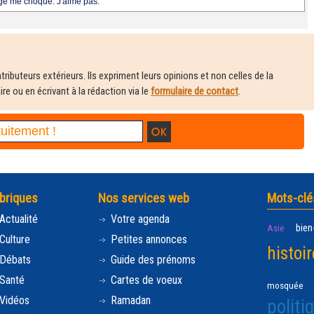
age me choque. J'aime pas.
ributeurs extérieurs. Ils expriment leurs opinions et non celles de la
e ou en écrivant à la rédaction via le
formulaire de contact
.
briques
Nos services web
Mots-clé
Actualité
Votre agenda
bien
Asie
Culture
Petites annonces
histoir
Débats
Guide des prénoms
Santé
Cartes de voeux
mosquée
Vidéos
Ramadan
politi