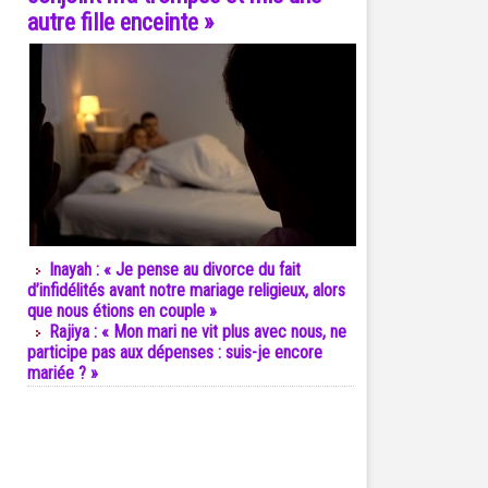
autre fille enceinte »
Inayah : « Je pense au divorce du fait
d’infidélités avant notre mariage religieux, alors
que nous étions en couple »
Rajiya : « Mon mari ne vit plus avec nous, ne
participe pas aux dépenses : suis-je encore
mariée ? »