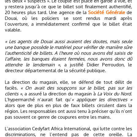
les deux « suspects ». Le couple est placé en garde à vue, et
y restera jusqu’à ce que le billet soit finalement authentifié,
20 heures plus tard. Une agence de la
Société Générale
de
Douai, où les policiers se sont rendus mardi après
l’ouverture, a immédiatement confirmé que le billet était
valable.
« Les agents de Douai aussi avaient des doutes, mais seule
une banque possède le matériel pour vérifier de manière sûre
l'authenticité de billets. A l'heure où nous avons été saisis de
l'affaire, les banques étaient fermées, nous avons donc dû
attendre le lendemain »
, a justifié Didier Perroudon, le
directeur départemental de la sécurité publique.
La direction du magasin, elle, se défend de tout délit de
faciès.
« On avait des soupçons sur le billet, pas sur les
clients »
, a assuré la direction du magasin à
La Voix du Nord
.
L’hypermarché n’aurait fait qu’
« appliquer les directives »
alors que de plus en plus de faux billets circulent dans la
région. Les responsables ont aussi tenu à préciser qu’ils n’ont
pas souvent ce genre de coupures entre les mains.
L’association Cedyfart Africa International, qui lutte contre les
discriminations, ne l’entend pas de cette oreille. La