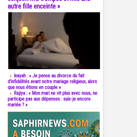
autre fille enceinte »
Inayah : « Je pense au divorce du fait
d’infidélités avant notre mariage religieux, alors
que nous étions en couple »
Rajiya : « Mon mari ne vit plus avec nous, ne
participe pas aux dépenses : suis-je encore
mariée ? »