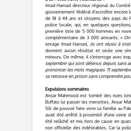
Imad Hamad directeur régional du Comité 
gouvernement fédéral d'accroître encore 
de 18 à 44 ans et citoyens des pays du P
police locale, qui, en quelques question
première liste de 5 000 hommes en novemb
complémentaire de 3 000 arrivants.
« On 
enrage Imad Hamad
, ils ont réussi à inst
donnent aucun résultat et seule une vin
mineurs. De même, il s'interroge avec inq
septembre qui sont détenus depuis sans auc
prononcer les mots magiques '11 septembre' 
se retrouve en prison sans comprendre pou
Expulsions sommaires
Ansar Mahmood est tombé des nues lorsq
Buffalo lui passer les menottes. Ansar Mah
Sûr de pouvoir faire vivre sa famille au Pak
avait été arrêté à proximité d'une usine d
été relâché et mis hors de cause en quaran
non officielle des indésirables. Car la po