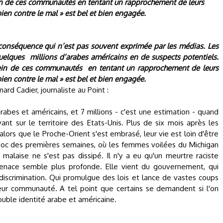
ein de ces communautés en tentant un rapprochement de leurs
bien contre le mal » est bel et bien engagée.
conséquence qui n’est pas souvent exprimée par les médias. Les
quelques
millions d’arabes américains en de suspects potentiels.
sein de ces communautés
en tentant un rapprochement de leurs
bien contre le mal » est bel et bien engagée.
rd Cadier, journaliste au Point :
 arabes et américains, et 7 millions - c'est une estimation - quand
t sur le territoire des Etats-Unis. Plus de six mois après les
lors que le Proche-Orient s'est embrasé, leur vie est loin d'être
choc des premières semaines, où les femmes voilées du Michigan
le malaise ne s'est pas dissipé. Il n'y a eu qu'un meurtre raciste
menace semble plus profonde. Elle vient du gouvernement, qui
discrimination. Qui promulgue des lois et lance de vastes coups
eur communauté. A tel point que certains se demandent si l'on
uble identité arabe et américaine.