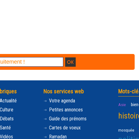
briques
Nos services web
Mots-clé
Actualité
Votre agenda
bien
Asie
Culture
Petites annonces
histoir
Débats
Guide des prénoms
Santé
Cartes de voeux
mosquée
Vidéos
Ramadan