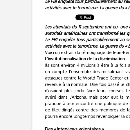
Le FBI enquête tous particulièrement au s
activités avec le terrorisme. La guerre du « 
Les attentats du 11 septembre ont eu
une 
autorités américaines ont transformé les 
Le FBI enquête tous particulièrement au 
activités avec le terrorisme. La guerre du « 
Voici un extrait du témoignage de Jean-Berna
L’institutionnalisation de la discrimination
Ils sont environ 4 millions à être à la fois
on compte l'ensemble des musulmans vivan
attaques contre le World Trade Center et a
revenue à la normale. Une fois passé le 
n'osaient plus sortir faire leurs courses, 
avéré dans l'Arizona, mais pour eux la 
pratique à leur encontre une politique de 
de filet dirigés contre des membres de l
pourra encore longtemps revendiquer la do
Des « interviews volontaires »