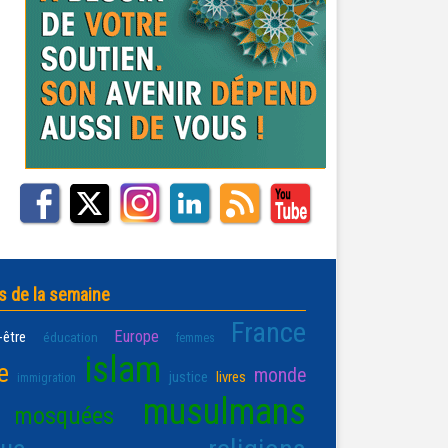
s de la semaine
France
Europe
-être
éducation
femmes
islam
e
monde
justice
livres
immigration
musulmans
mosquées