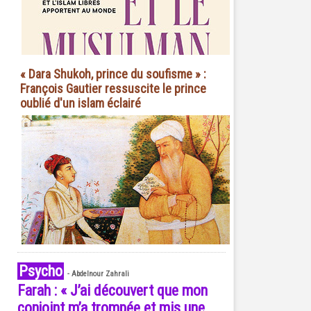
« Dara Shukoh, prince du soufisme » :
François Gautier ressuscite le prince
oublié d'un islam éclairé
Psycho
-
Abdelnour Zahrali
Farah : « J’ai découvert que mon
conjoint m’a trompée et mis une