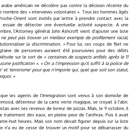
arabe américain ne décolère pas contre la décision récente du
le nombre des « interviews volontaires ». Tous les hommes âgés
roche-Orient sont invités par lettre à prendre contact avec la
s, essaie de détecter une éventuelle activité suspecte. A une
re, l'Attorney général John Ashcroft vient d'ajouter une liste
ne peut pas trouver un meilleur exemple de profilement racial,
itutionnaliser la discrimination. »
Pour lui, ces coups de filet ne
gtaine de personnes auraient été poursuivies pour des délits
uiétude sur le sort de
« centaines de suspects arrêtés après le 11
une justification ».
« On a l'impression qu'il suffit à la police de
et 'terrorisme' pour que n'importe qui, quel que soit son statut,
rquoi. »
ue les agents de l'Immigration sont venus à son domicile de
mood, détenteur de la carte verte magique, se croyait à l'abri.
istan avec ses revenus de livreur de pizzas. Mais, le 9 octobre, il
e traitement des eaux, en pleine peur de l'anthrax. Puis il avait
te-huit heures. Mais son nom devait figurer depuis sur la liste
lice n'a eu de cesse de trouver un motif pour se débarrasser du