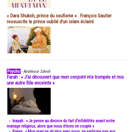
« Dara Shukoh, prince du soufisme » : François Gautier
ressuscite le prince oublié d'un islam éclairé
Psycho
-
Abdelnour Zahrali
Farah : « J’ai découvert que mon conjoint m’a trompée et mis
une autre fille enceinte »
Inayah : « Je pense au divorce du fait d’infidélités avant notre
mariage religieux, alors que nous étions en couple »
Rajiya : « Mon mari ne vit plus avec nous, ne participe pas aux