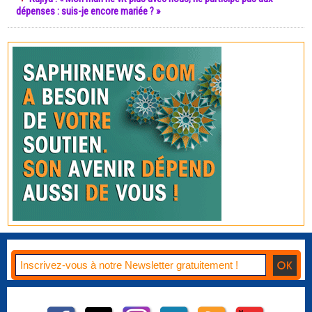
dépenses : suis-je encore mariée ? »