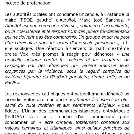
inculpé de profanation.
Les autorités locales ont condamné l'incendie, à l'instar de la
maire (PSOE, gauche) d'Albuñol, María José Sánchez.
«
Albuñol est une commune diverses, solidaire et accueillante,
où la coexistence et le respect sont des piliers fondamentaux
qui ne doivent pas être compromis. Un groupe entier ne peut
être criminalisé pour les actes d'une seule personne »,
a-t-
elle souligné. Une réaction à l'envers du parti d'extrême
droite Vox, très prompt à réagir pour dénoncer
« une
nouvelle attaque contre les valeurs et les traditions de
l'Espagne par des étrangers qui veulent imposer leurs
croyances par la violence, sous le regard complice du
système bipartite du PP (Parti populaire, droite, ndlr) et du
PSOE »
.
Les responsables catholiques ont naturellement dénoncé un
incendie volontaire qui porte
« atteinte à l’aspect le plus
sacré du culte chrétien et aux sentiments religieux »
des
fidèles. L’Union des communautés islamiques d’Andalousie
(UCIDAN) s'est aussi fendue d'un communiqué pour
condamner un
« acte criminel totalement contraire aux
valeurs humaines et islamiques, ainsi qu’aux principes de
respect mutuel entre les religions »
. Cette attaque
« ne