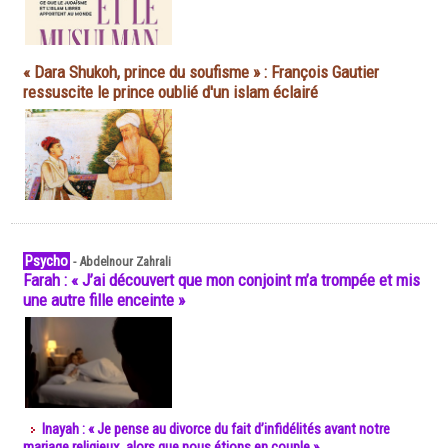
« Dara Shukoh, prince du soufisme » : François Gautier
ressuscite le prince oublié d'un islam éclairé
Psycho
-
Abdelnour Zahrali
Farah : « J’ai découvert que mon conjoint m’a trompée et mis
une autre fille enceinte »
Inayah : « Je pense au divorce du fait d’infidélités avant notre
mariage religieux, alors que nous étions en couple »