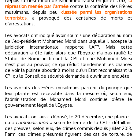
Depuis la destitution de Mohamed Morsi en juillet 2013,
la
répression menée par l’armée
contre la confrérie des Frères
musulmans, depuis peu
classée parmi les organisations
terroristes,
a provoqué des centaines de morts et
d’arrestations.
Les avocats ont indiqué avoir soumis une déclaration au nom
de l’ex-président Mohamed Morsi dans laquelle il accepte la
juridiction internationale, rapporte l'AFP. Mais cette
déclaration a été faite alors que l'Egypte n'a pas ratifié le
Statut de Rome instituant la CPI et que Mohamed Morsi
n'est plus au pouvoir, ce qui réduit lourdement les chances
de voir la plainte aboutir à moins qu’un Etat reconnaissant la
CPI ou le Conseil de sécurité demande à ouvrir une enquête.
Les avocats des Frères musulmans partent du principe que
leur plainte est recevable dans la mesure où, selon eux,
l'administration de Mohamed Morsi continue d'être le
gouvernement légal de l'Egypte.
Les avocats ont aussi déposé, le 20 décembre, une plainte -
ou
« communication »
selon le terme de la CPI - détaillant
des preuves, selon eux, de crimes commis depuis juillet 2013.
Parmi ces crimes présumés figurent des cas de torture, de