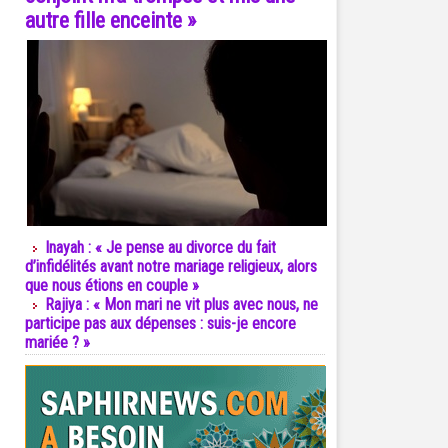
autre fille enceinte »
Inayah : « Je pense au divorce du fait
d’infidélités avant notre mariage religieux, alors
que nous étions en couple »
Rajiya : « Mon mari ne vit plus avec nous, ne
participe pas aux dépenses : suis-je encore
mariée ? »