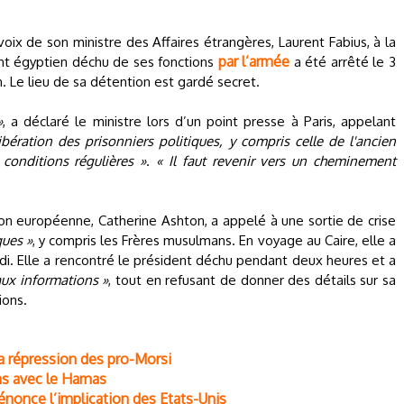
 voix de son ministre des Affaires étrangères, Laurent Fabius, à la
par l’armée
ent égyptien déchu de ses fonctions
a été arrêté le 3
n. Le lieu de sa détention est gardé secret.
»
, a déclaré le ministre lors d’un point presse à Paris, appelant
ibération des prisonniers politiques, y compris celle de l'ancien
conditions régulières »
.
« Il faut revenir vers un cheminement
on européenne, Catherine Ashton, a appelé à une sortie de crise
ques »
, y compris les Frères musulmans. En voyage au Caire, elle a
i. Elle a rencontré le président déchu pendant deux heures et a
aux informations »
, tout en refusant de donner des détails sur sa
ions.
 la répression des pro-Morsi
ens avec le Hamas
énonce l’implication des Etats-Unis