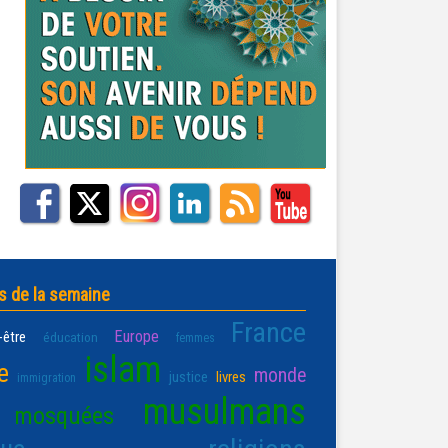
s de la semaine
France
Europe
-être
éducation
femmes
islam
e
monde
justice
livres
immigration
musulmans
mosquées