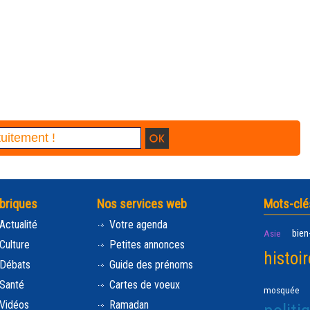
briques
Nos services web
Mots-clé
Actualité
Votre agenda
bien
Asie
Culture
Petites annonces
histoir
Débats
Guide des prénoms
Santé
Cartes de voeux
mosquée
Vidéos
Ramadan