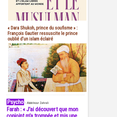
« Dara Shukoh, prince du soufisme » :
François Gautier ressuscite le prince
oublié d'un islam éclairé
Psycho
-
Abdelnour Zahrali
Farah : « J’ai découvert que mon
conjoint m’a trompée et mis une