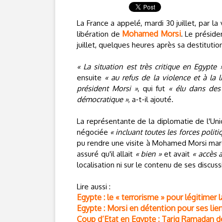
La France a appelé, mardi 30 juillet, par la
Mohamed Morsi
libération de
. Le présid
juillet, quelques heures après sa destitutio
« La situation est très critique en Egypte 
ensuite
« au refus de la violence et à la l
président Morsi »
, qui fut
« élu dans des 
démocratique »
, a-t-il ajouté.
La représentante de la diplomatie de l'Uni
négociée
« incluant toutes les forces politi
pu rendre une visite à Mohamed Morsi mard
assuré qu'il allait
« bien »
et avait
« accès 
localisation ni sur le contenu de ses discuss
Lire aussi :
Egypte : le « terrorisme » pour légitimer
Egypte : Morsi en détention pour ses li
Coup d’Etat en Egypte : Tariq Ramadan d