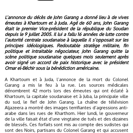
L’annonce du décès de John Garang a donné lieu à de vives
émeutes à Khartoum et à Juda. Agé de 60 ans, John Garang
était le premier Vice-président de la république du Soudan
depuis le 9 juillet 2005. Il lui a fallu 16 années de lutte contre
l’autorité centrale soudanaise à laquelle il s’opposait sur les
principes idéologiques. Redoutable stratège militaire, fin
politique et intraitable négociateur, John Garang quitte la
scène politique soudanaise quelques mois seulement après
avoir signé un accord de paix historique avec le président
Omar el-Béchir sous la bénédiction américaine.
A Khartoum et à Juda, l’annonce de la mort du Colonel
Garang a mis le feu à la rue. Les sources médicales
dénombrent 42 morts lors des émeutes qui ont éclaté à
Khartoum, la capitale soudanaise et à Juba, la principale ville
du sud, le fief de John Garang. La chaîne de télévision
Aljazeera a montré des images terrifiantes d’agressions anti-
arabe dans les rues de Kharthom. Hier lundi, le gouverneur
de la ville faisait état d’une vingtaine de tués et des dizaines
de blessés. Ces forfaits sont mis au compte des sudistes qui
sont des Noirs, partisans du Colonel Garang et qui accusent