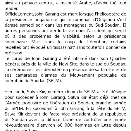
ainsi au pouvoir central, a majorité Arabe, d’avoir tué leur
leader.
Officiellement, John Garang est mort
lorsque l'hélicoptère de
la présidence ougandaise qui le ramenait d'Ouganda s'est
écrasé samedi soir dans les montagnes du Sud-Soudan. 13
autres personnes ont perdu la vie dans l’accident qui serait
dû à des problèmes de visibilité, selon la présidence
soudanaise. Mais, sous le coup de l’émotion, certains
rebelles ont évoqué un 'assassinat' sans toutefois donner de
précision.
Le corps de John Garang a été inhumé dans son Quartier
général près de la ville de New Site, dans le sud du Soudan.
La cérémonie s’est déroulée en présence de sa famille et de
ses camarades d’armes du Mouvement populaire de
libération du Soudan (SPLM).
Hier lundi, Salva Kiir, numéro deux du SPLM a été désigné
pour succéder à John Garang. Salva Kiir était déjà chef de
l’Armée populaire de libération du Soudan, branche armée
du SPLM. En succédant à John Garang à la tête du SPLM,
Salva Kiir devient de facto Vice-président de la république
du Soudan avec la difficile tâche de contrôler une armée
révolutionnaire d’environ 60 000 hommes en lutte depuis
plus de vingt ans.