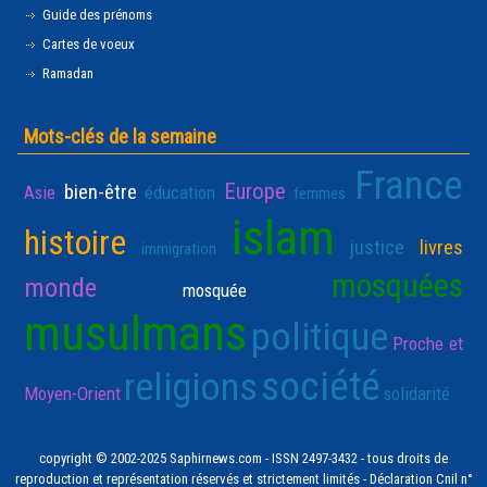
Guide des prénoms
Cartes de voeux
Ramadan
Mots-clés de la semaine
France
Europe
bien-être
Asie
éducation
femmes
islam
histoire
justice
livres
immigration
mosquées
monde
mosquée
musulmans
politique
Proche et
société
religions
Moyen-Orient
solidarité
copyright © 2002-2025 Saphirnews.com - ISSN 2497-3432 - tous droits de
reproduction et représentation réservés et strictement limités - Déclaration Cnil n°