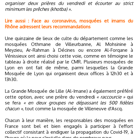
organiser deux prières du vendredi et écourter au strict
minimum les prêches (khotba) ».
Lire aussi : Face au coronavirus, mosquées et imams du
Rhône adressent leurs recommandations
Une quinzaine de lieux de culte du département comme les
mosquées Othmane de Villeurbanne, Al Mohsinine à
Meyzieu, Ar-Rahman à Décines ou encore Al-Forqane à
Vénissieux ont ainsi choisi cette voie, comme en témoigne le
tableau à droite réalisé par le CMR. Plusieurs mosquées de
Lyon en ont fait de même, parmi lesquelles la Grande
Mosquée de Lyon qui organisent deux offices à 12h30 et à
13h30.
La Grande Mosquée de Lille (Al-Imane) a également préféré
cette option, avec une prière du vendredi
« raccourcie »
qui
se fera
« en deux groupes ne dépassant les 500 fidèles
chacun »
, tout comme la mosquée de Villeneuve d'Ascq.
Chacun à leur manière, les responsables des mosquées en
France sont bel et bien engagés à participer à l'effort
collectif consistant à endiguer la propagation du Covid-19, à
l'heure où la peur s'installe dans de nombreux pays.