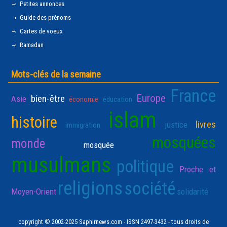
Petites annonces
Guide des prénoms
Cartes de voeux
Ramadan
Mots-clés de la semaine
France
Europe
bien-être
Asie
économie
éducation
islam
histoire
livres
justice
immigration
mosquées
monde
mosquée
musulmans
politique
Proche et
religions
société
Moyen-Orient
solidarité
copyright © 2002-2025 Saphirnews.com - ISSN 2497-3432 - tous droits de