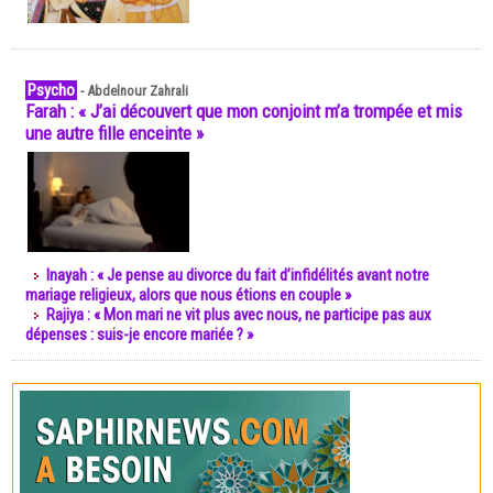
Psycho
-
Abdelnour Zahrali
Farah : « J’ai découvert que mon conjoint m’a trompée et mis
une autre fille enceinte »
Inayah : « Je pense au divorce du fait d’infidélités avant notre
mariage religieux, alors que nous étions en couple »
Rajiya : « Mon mari ne vit plus avec nous, ne participe pas aux
dépenses : suis-je encore mariée ? »