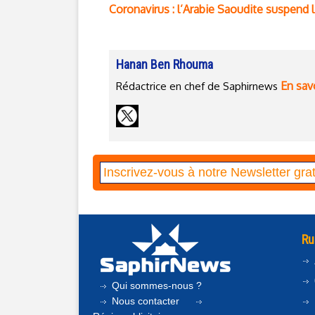
Coronavirus : l’Arabie Saoudite suspend l
Hanan Ben Rhouma
En savo
Rédactrice en chef de Saphirnews
Ru
Qui sommes-nous ?
Nous contacter