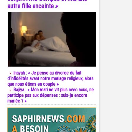
autre fille enceinte »
Inayah : « Je pense au divorce du fait
d’infidélités avant notre mariage religieux, alors
que nous étions en couple »
Rajiya : « Mon mari ne vit plus avec nous, ne
participe pas aux dépenses : suis-je encore
mariée ? »