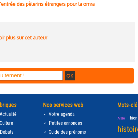
’entrée des pèlerins étrangers pour la omra
ir plus sur cet auteur
briques
Nos services web
Mots-clé
Actualité
Votre agenda
bien
Asie
Culture
Petites annonces
histoir
Débats
Guide des prénoms