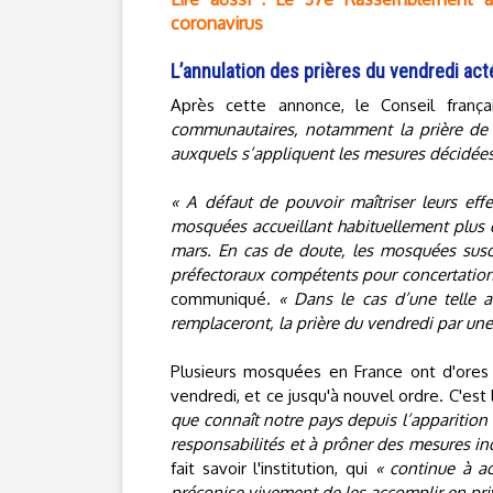
coronavirus
L’annulation des prières du vendredi a
Après cette annonce, le Conseil fran
communautaires, notamment la prière de
auxquels s’appliquent les mesures décidée
« A défaut de pouvoir maîtriser leurs effe
mosquées accueillant habituellement plus d
mars. En cas de doute, les mosquées susc
préfectoraux compétents pour concertation 
communiqué.
« Dans le cas d’une telle a
remplaceront, la prière du vendredi par une 
Plusieurs mosquées en France ont d'ores 
vendredi, et ce jusqu'à nouvel ordre. C'es
que connaît notre pays depuis l’apparition
responsabilités et à prôner des mesures ind
fait savoir l'institution, qui
« continue à ac
préconise vivement de les accomplir en pri