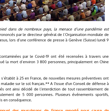
 pied dans de nombreux pays, la menace d’une pandémie est
rononcés par le directeur général de l’Organisation mondiale de
us, lors d’une conférence de presse à Genève (Suisse) lundi 9
contaminées par le Covid-19 ont été recensées à travers une
qué la mort d’environ 3 800 personnes, principalement en Chine
s’établit à 25 en France, de nouvelles mesures préventives ont
 maladie sur le sol français.** A l'issue d'un Conseil de défense à
tés ont ainsi décidé de l’interdiction de tout rassemblement de
ulement de 5 000 personnes. Plusieurs événements sportifs,
lés en conséquence.
annuel des musulmans de France reporté pour cause de