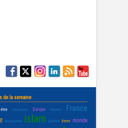
s de la semaine
France
Europe
-être
éducation
femmes
islam
e
monde
justice
livres
immigration