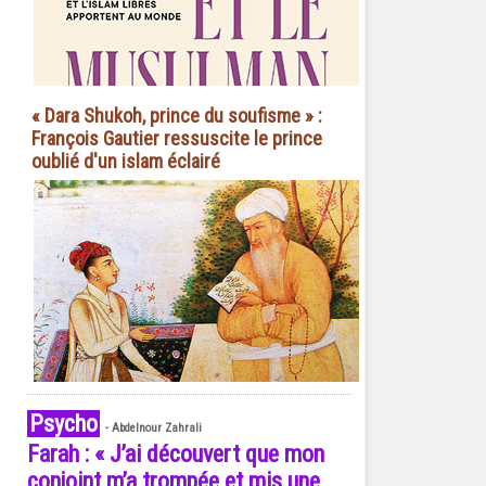
« Dara Shukoh, prince du soufisme » :
François Gautier ressuscite le prince
oublié d'un islam éclairé
Psycho
-
Abdelnour Zahrali
Farah : « J’ai découvert que mon
conjoint m’a trompée et mis une