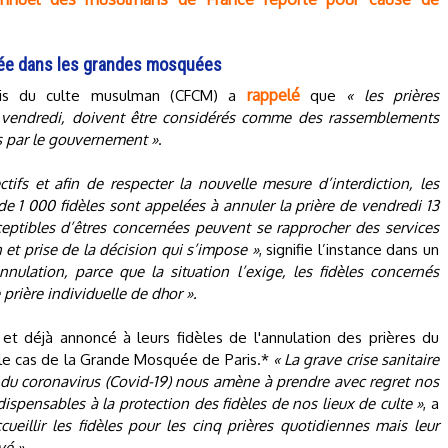
ctée dans les grandes mosquées
rappelé
çais du culte musulman (CFCM) a
que
« les prières
 vendredi, doivent être considérés comme des rassemblements
s par le gouvernement »
.
ctifs et afin de respecter la nouvelle mesure d’interdiction, les
e 1 000 fidèles sont appelées à annuler la prière de vendredi 13
eptibles d’êtres concernées peuvent se rapprocher des services
et prise de la décision qui s’impose »
, signifie l’instance dans un
nnulation, parce que la situation l’exige, les fidèles concernés
prière individuelle de dhor ».
et déjà annoncé à leurs fidèles de l'annulation des prières du
t le cas de la Grande Mosquée de Paris.*
« La grave crise sanitaire
 du coronavirus (Covid-19) nous amène à prendre avec regret nos
ispensables à la protection des fidèles de nos lieux de culte »
, a
cueillir les fidèles pour les cinq prières quotidiennes mais leur
vé »
.