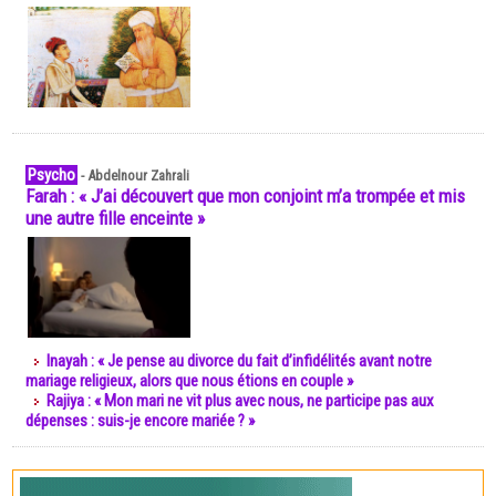
Psycho
-
Abdelnour Zahrali
Farah : « J’ai découvert que mon conjoint m’a trompée et mis
une autre fille enceinte »
Inayah : « Je pense au divorce du fait d’infidélités avant notre
mariage religieux, alors que nous étions en couple »
Rajiya : « Mon mari ne vit plus avec nous, ne participe pas aux
dépenses : suis-je encore mariée ? »