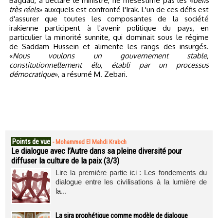
Bagdad, a déclaré le ministre, ne mésestime pas les «
défis
très réels
» auxquels est confronté l'Irak. L'un de ces défis est
d'assurer que toutes les composantes de la société
irakienne participent à l'avenir politique du pays, en
particulier la minorité sunnite, qui dominait sous le régime
de Saddam Hussein et alimente les rangs des insurgés.
«
Nous voulons un gouvernement stable,
constitutionnellement élu, établi par un processus
démocratique
», a résumé M. Zebari.
Points de vue
-
Mohammed El Mahdi Krabch
Le dialogue avec l’Autre dans sa pleine diversité pour
diffuser la culture de la paix (3/3)
Lire la première partie ici : Les fondements du
dialogue entre les civilisations à la lumière de
la...
La sira prophétique comme modèle de dialogue