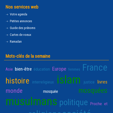
Nos services web
Votre agenda
Petites annonces
Guide des prénoms
Cartes de voeux
Ramadan
Mots-clés de la semaine
France
Europe
bien-être
Asie
éducation
femmes
islam
histoire
livres
interreligieux
justice
mosquées
monde
mosquée
musulmans
politique
Proche et