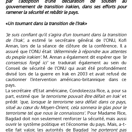
par l'adoption d'une déclaration de soutien au
gouvernement de transition irakien, dans ses efforts pour
ramener la sécurité et rebâtir le pays.
«
Un tournant dans la transition de l'Irak»
'Je suis confiant qu'il s'agira d'un tournant dans la transition
de l'Irak'
, a estimé le secrétaire général de l'ONU, Kofi
Annan, lors de la séance de clôture de la conférence. Il a
assuré que l'ONU était
'déterminée à répondre aux attentes
du peuple irakien'
. M. Annan a également dit espérer que
'le
consensus forgé ici'
se traduirait également au sein du
Conseil de sécurité de l'ONU qui avait été profondément
divisé lors de la guerre en Irak en 2003 et avait refusé de
cautionner l'intervention américano-britannique dans ce
pays.
La secrétaire d'Etat américaine, Condoleezza Rice, a, pour sa
part, estimé que
'le terrorisme pouvait être défait en Irak'
et
prédit
'que, lorsque le terrorisme sera défait dans ce pays,
situé au cœur du Moyen-Orient, cela sonnera le glas pour le
terrorisme tel que nous le connaissons'
. Pour Madame Rice,
Bagdad doit non seulement renforcer la sécurité, mais aussi
ouvrir le système politique et l'économie du pays. Mais, a-t-
elle fait valoir, les autorités de Bagdad
'ne porteront pas