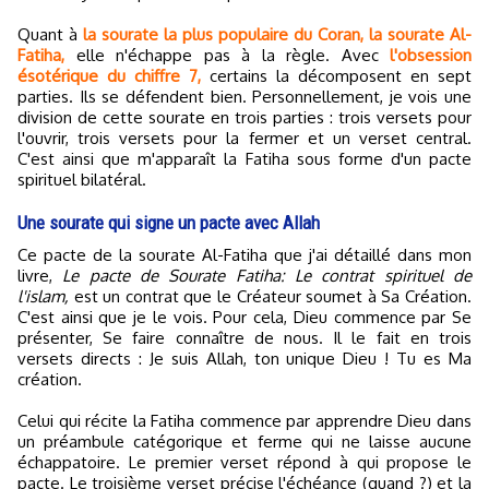
Quant à
la sourate la plus populaire du Coran, la sourate Al-
Fatiha,
elle n'échappe pas à la règle. Avec
l'obsession
ésotérique du chiffre 7,
certains la décomposent en sept
parties. Ils se défendent bien. Personnellement, je vois une
division de cette sourate en trois parties : trois versets pour
l'ouvrir, trois versets pour la fermer et un verset central.
C'est ainsi que m'apparaît la Fatiha sous forme d'un pacte
spirituel bilatéral.
Une sourate qui signe un pacte avec Allah
Ce pacte de la sourate Al-Fatiha que j'ai détaillé dans mon
livre,
Le pacte de Sourate Fatiha: Le contrat spirituel de
l'islam,
est un contrat que le Créateur soumet à Sa Création.
C'est ainsi que je le vois. Pour cela, Dieu commence par Se
présenter, Se faire connaître de nous. Il le fait en trois
versets directs : Je suis Allah, ton unique Dieu ! Tu es Ma
création.
Celui qui récite la Fatiha commence par apprendre Dieu dans
un préambule catégorique et ferme qui ne laisse aucune
échappatoire. Le premier verset répond à qui propose le
pacte. Le troisième verset précise l'échéance (quand ?) et la