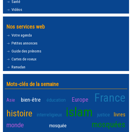
Santé
Vidéos
Nos services web
Votre agenda
Petites annonces
Guide des prénoms
Cartes de voeux
Ramadan
Mots-clés de la semaine
France
Europe
bien-être
Asie
éducation
islam
histoire
livres
interreligieux
justice
mosquées
monde
mosquée