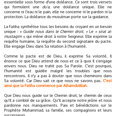
essentielle sous forme d'une doléance. Ce sont trois versets
qui formulent une
du'a
, une doléance unique. Elle ne
concerne ni l'eau ni le pain, elle ne concerne ni le pardon ni la
protection. La doléance du musulman porte sur la guidance.
La Fatiha synthétise tous les besoins du croyant en un besoin
unique :
« Guide nous dans le Chemin droit. »
Le
« sirat al-
mustaqim »
, qui mène droit à notre Seigneur. Elle exprime la
requête humaine, la requête du second signataire du pacte.
Elle engage Dieu dans Sa relation à l'humanité.
Comme le pacte est de Dieu, il exprime Sa volonté. Il
énonce ce que Dieu attend de nous et ce à quoi Il s'engage
envers nous. Dieu ne trahit pas Sa Parole. C'est pourquoi,
l'humanité est guidée malgré les troubles que nous
rencontrons. Il n'y a pas à douter que nous cheminons dans
Sa volonté. Car Dieu sait ce que nous ne savons pas.
C'est
ainsi que la Fatiha commence par Alhamdulillah.
Que Dieu nous guide sur le Chemin droit, le chemin de ceux
qu'Il a comblé de sa grâce. Qu'Il accepte notre jeûne et nous
pardonne nos manquements. Paix et bénédictions sur le
Prophète Muhammad, sa famille, ses compagnons et leurs
successeurs.