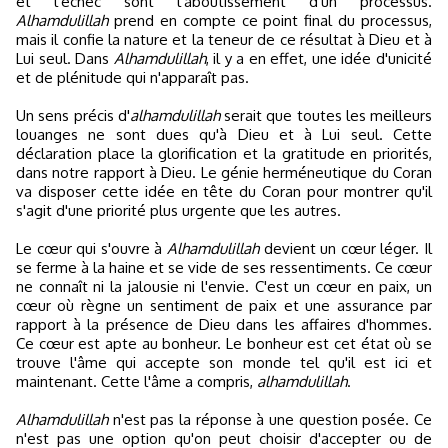
et l'échec sont l'aboutissement d'un processus.
Alhamdulillah
prend en compte ce point final du processus,
mais il confie la nature et la teneur de ce résultat à Dieu et à
Lui seul. Dans
Alhamdulillah
, il y a en effet, une idée d'unicité
et de plénitude qui n'apparaît pas.
Un sens précis d'
alhamdulillah
serait que toutes les meilleurs
louanges ne sont dues qu'à Dieu et à Lui seul. Cette
déclaration place la glorification et la gratitude en priorités,
dans notre rapport à Dieu. Le génie herméneutique du Coran
va disposer cette idée en tête du Coran pour montrer qu'il
s'agit d'une priorité plus urgente que les autres.
Le cœur qui s'ouvre à
Alhamdulillah
devient un cœur léger. Il
se ferme à la haine et se vide de ses ressentiments. Ce cœur
ne connaît ni la jalousie ni l'envie. C'est un cœur en paix, un
cœur où règne un sentiment de paix et une assurance par
rapport à la présence de Dieu dans les affaires d'hommes.
Ce cœur est apte au bonheur. Le bonheur est cet état où se
trouve l'âme qui accepte son monde tel qu'il est ici et
maintenant. Cette l'âme a compris,
alhamdulillah
.
Alhamdulillah
n'est pas la réponse à une question posée. Ce
n'est pas une option qu'on peut choisir d'accepter ou de