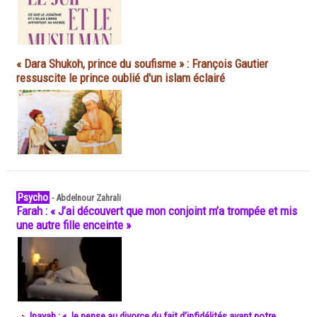
« Dara Shukoh, prince du soufisme » : François Gautier
ressuscite le prince oublié d'un islam éclairé
Psycho
-
Abdelnour Zahrali
Farah : « J’ai découvert que mon conjoint m’a trompée et mis
une autre fille enceinte »
Inayah : « Je pense au divorce du fait d’infidélités avant notre