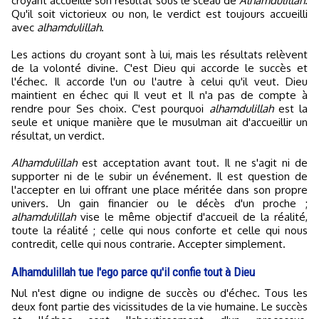
croyant accueille son résultat sous le sceau de
Alhamdulillah
.
Qu'il soit victorieux ou non, le verdict est toujours accueilli
avec
alhamdulillah
.
Les actions du croyant sont à lui, mais les résultats relèvent
de la volonté divine. C'est Dieu qui accorde le succès et
l'échec. Il accorde l'un ou l'autre à celui qu'il veut. Dieu
maintient en échec qui Il veut et Il n'a pas de compte à
rendre pour Ses choix. C'est pourquoi
alhamdulillah
est la
seule et unique manière que le musulman ait d'accueillir un
résultat, un verdict.
Alhamdulillah
est acceptation avant tout. Il ne s'agit ni de
supporter ni de le subir un événement. Il est question de
l'accepter en lui offrant une place méritée dans son propre
univers. Un gain financier ou le décès d'un proche ;
alhamdulillah
vise le même objectif d'accueil de la réalité,
toute la réalité ; celle qui nous conforte et celle qui nous
contredit, celle qui nous contrarie. Accepter simplement.
Alhamdulillah tue l'ego parce qu'il confie tout à Dieu
Nul n'est digne ou indigne de succès ou d'échec. Tous les
deux font partie des vicissitudes de la vie humaine. Le succès