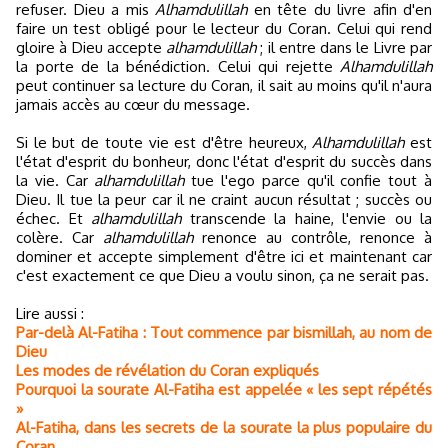
refuser. Dieu a mis
Alhamdulillah
en tête du livre afin d'en
faire un test obligé pour le lecteur du Coran. Celui qui rend
gloire à Dieu accepte
alhamdulillah
; il entre dans le Livre par
la porte de la bénédiction. Celui qui rejette
Alhamdulillah
peut continuer sa lecture du Coran, il sait au moins qu'il n'aura
jamais accès au cœur du message.
Si le but de toute vie est d'être heureux,
Alhamdulillah
est
l'état d'esprit du bonheur, donc l'état d'esprit du succès dans
la vie. Car
alhamdulillah
tue l'ego parce qu'il confie tout à
Dieu. Il tue la peur car il ne craint aucun résultat ; succès ou
échec. Et
alhamdulillah
transcende la haine, l'envie ou la
colère. Car
alhamdulillah
renonce au contrôle, renonce à
dominer et accepte simplement d'être ici et maintenant car
c'est exactement ce que Dieu a voulu sinon, ça ne serait pas.
Lire aussi :
Par-delà Al-Fatiha : Tout commence par bismillah, au nom de
Dieu
Les modes de révélation du Coran expliqués
Pourquoi la sourate Al-Fatiha est appelée « les sept répétés
»
Al-Fatiha, dans les secrets de la sourate la plus populaire du
Coran