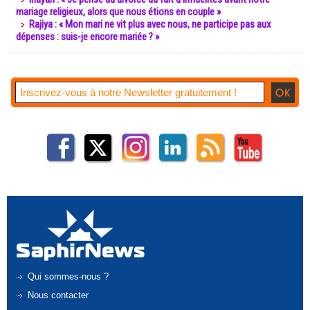
mariage religieux, alors que nous étions en couple »
Rajiya : « Mon mari ne vit plus avec nous, ne participe pas aux
dépenses : suis-je encore mariée ? »
Qui sommes-nous ?
Nous contacter