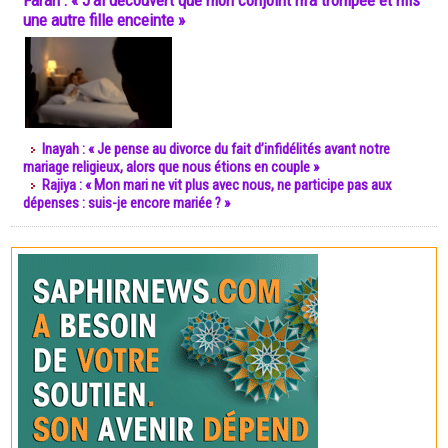
Farah : « J’ai découvert que mon conjoint m’a trompée et mis
une autre fille enceinte »
Inayah : « Je pense au divorce du fait d’infidélités avant notre
mariage religieux, alors que nous étions en couple »
Rajiya : « Mon mari ne vit plus avec nous, ne participe pas aux
dépenses : suis-je encore mariée ? »