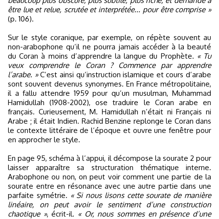
beaucoup plus obscure, plus subtile, plus riche, et demande à
être lue et relue, scrutée et interprétée... pour être comprise »
(p. 106).
Sur le style coranique, par exemple, on répète souvent au
non-arabophone qu’il ne pourra jamais accéder à la beauté
du Coran à moins d’apprendre la langue du Prophète.
« Tu
veux comprendre le Coran ? Commence par apprendre
l’arabe. »
C’est ainsi qu’instruction islamique et cours d’arabe
sont souvent devenus synonymes. En France métropolitaine,
il a fallu attendre 1959 pour qu’un musulman, Muhammad
Hamidullah (1908-2002), ose traduire le Coran arabe en
français. Curieusement, M. Hamidullah n’était ni Français ni
Arabe ; il était Indien. Rachid Benzine replonge le Coran dans
le contexte littéraire de l’époque et ouvre une fenêtre pour
en approcher le style.
En page 95, schéma à l’appui, il décompose la sourate 2 pour
laisser apparaître sa structuration thématique interne.
Arabophone ou non, on peut voir comment une partie de la
sourate entre en résonance avec une autre partie dans une
parfaite symétrie.
« Si nous lisons cette sourate de manière
linéaire, on peut avoir le sentiment d’une construction
chaotique »
, écrit-il.
« Or, nous sommes en présence d’une