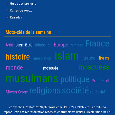
Guide des prénoms
Cartes de voeux
Ramadan
Mots-clés de la semaine
France
Europe
bien-être
Asie
éducation
femmes
islam
histoire
justice
livres
immigration
mosquées
monde
mosquée
musulmans
politique
Proche et
religions
société
Moyen-Orient
solidarité
copyright © 2002-2025 Saphirnews.com - ISSN 2497-3432 - tous droits de
reproduction et représentation réservés et strictement limités - Déclaration Cnil n°