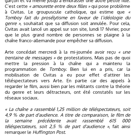
garçon et va même jusqu’à embrasser une autre petite fille.
C’est cette
« amourette entre deux filles »
qui pose problème
à Civitas. Le groupuscule catholique, qui estime que
«
Tomboy fait du prosélytisme en faveur de l’idéologie du
genre »
, souhaitait que sa diffusion soit annulée. Pour cela,
Civitas avait lancé un appel sur son site, lundi 17 février, pour
que le plus grand nombre de personnes se plaigne à la
chaîne franco-allemande pour empêcher sa diffusion.
Arte concédait mercredi à la mi-journée avoir reçu
« une
trentaine de messages »
de protestations. Mais pas de quoi
mettre la pression à la chaîne qui a maintenu la
programmation de
Tomboy
. Bien lui en a pris, car la
mobilisation de Civitas a eu pour effet d’attirer les
téléspectateurs vers Arte. En partie car des appels à
regarder le film, aussi bien par les militants contre la théorie
du genre et leurs détracteurs, ont été constatés sur les
réseaux sociaux.
« La chaîne a rassemblé 1,25 million de téléspectateurs, soit
4,9 % de part d'audience. A titre de comparaison, le film de
la semaine précédente avait rassemblé 615 000
téléspectateurs, soit 2,5 % de part d'audience »
, fait ainsi
remarquer le
Huffington Post
.