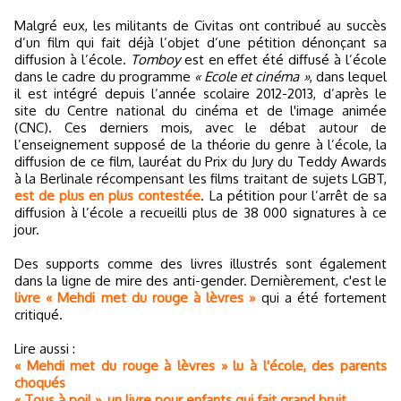
Malgré eux, les militants de Civitas ont contribué au succès
d’un film qui fait déjà l’objet d’une pétition dénonçant sa
diffusion à l’école.
Tomboy
est en effet été diffusé à l’école
dans le cadre du programme
« Ecole et cinéma »
, dans lequel
il est intégré depuis l’année scolaire 2012-2013, d’après le
site du Centre national du cinéma et de l'image animée
(CNC). Ces derniers mois, avec le débat autour de
l’enseignement supposé de la théorie du genre à l’école, la
diffusion de ce film, lauréat du Prix du Jury du Teddy Awards
à la Berlinale récompensant les films traitant de sujets LGBT,
est de plus en plus contestée
. La pétition pour l’arrêt de sa
diffusion à l’école a recueilli plus de 38 000 signatures à ce
jour.
Des supports comme des livres illustrés sont également
dans la ligne de mire des anti-gender. Dernièrement, c'est le
livre « Mehdi met du rouge à lèvres »
qui a été fortement
critiqué.
Lire aussi :
« Mehdi met du rouge à lèvres » lu à l'école, des parents
choqués
« Tous à poil », un livre pour enfants qui fait grand bruit