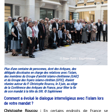
Plus d'une centaine de personnes, dont des évêques, des
délégués diocésains en charge des relations avec l’islam,
des membres du Groupe d’amitié islamo-chrétienne (GAIC)
et du Groupe des foyers islamo-chrétien (GFIC), étaient
réunies autour du P. Christophe Roucou, le 3 juin, au siège
de la Conférence des évêques de France, pour fêter la fin
de son mandat à la tête du SRI. © Saphirnews
Comment a évolué le dialogue interreligieux avec l’islam lors
de votre mandat ?
Christophe Roucou :
En certains endroits de France se