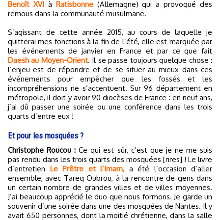
Benoît XVI
à
Ratisbonne
(Allemagne) qui a provoqué des
remous dans la communauté musulmane.
S’agissant de cette année 2015, au cours de laquelle je
quitterai mes fonctions à la fin de l’été, elle est marquée par
les événements de janvier en France et par ce que fait
Daesh au Moyen-Orient
. Il se passe toujours quelque chose :
l’enjeu est de répondre et de se situer au mieux dans ces
événements pour empêcher que les fossés et les
incompréhensions ne s’accentuent. Sur 96 département en
métropole, il doit y avoir 90 diocèses de France : en neuf ans,
j’ai dû passer une soirée ou une conférence dans les trois
quarts d’entre eux !
Et pour les mosquées ?
Christophe Roucou :
Ce qui est sûr, c’est que je ne me suis
pas rendu dans les trois quarts des mosquées [rires] ! Le livre
d’entretien
Le Prêtre et l’Imam,
a été l’occasion d’aller
ensemble, avec Tareq Oubrou, à la rencontre de gens dans
un certain nombre de grandes villes et de villes moyennes.
J’ai beaucoup apprécié le duo que nous formons. Je garde un
souvenir d’une soirée dans une des mosquées de Nantes. Il y
avait 650 personnes, dont la moitié chrétienne, dans la salle