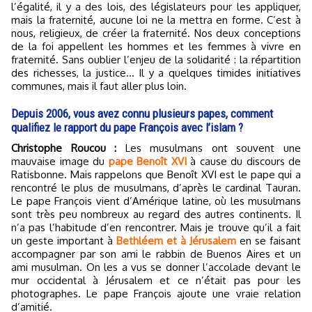
l’égalité, il y a des lois, des législateurs pour les appliquer,
mais la fraternité, aucune loi ne la mettra en forme. C’est à
nous, religieux, de créer la fraternité. Nos deux conceptions
de la foi appellent les hommes et les femmes à vivre en
fraternité. Sans oublier l’enjeu de la solidarité : la répartition
des richesses, la justice… Il y a quelques timides initiatives
communes, mais il faut aller plus loin.
Depuis 2006, vous avez connu plusieurs papes, comment
qualifiez le rapport du pape François avec l’islam ?
Christophe Roucou :
Les musulmans ont souvent une
mauvaise image du
pape Benoît XVI
à cause du discours de
Ratisbonne. Mais rappelons que Benoît XVI est le pape qui a
rencontré le plus de musulmans, d’après le cardinal Tauran.
Le pape François vient d’Amérique latine, où les musulmans
sont très peu nombreux au regard des autres continents. Il
n’a pas l’habitude d’en rencontrer. Mais je trouve qu’il a fait
un geste important à
Bethléem et à Jérusalem
en se faisant
accompagner par son ami le rabbin de Buenos Aires et un
ami musulman. On les a vus se donner l’accolade devant le
mur occidental à Jérusalem et ce n’était pas pour les
photographes. Le pape François ajoute une vraie relation
d’amitié.