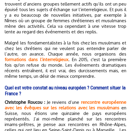
trouvent d’anciens groupes tellement actifs qu’ils ont un peu
épuisé tous les sujets d’échange sur l’interreligieux. Et puis il
y a eu beaucoup de nouvelles initiatives, par exemple à
Nîmes où un groupe de femmes chrétiennes et musulmanes
mène des activités. Cela va cependant à une vitesse trop
lente au regard des événements et des replis.
Malgré les fondamentalistes à la fois chez les musulmans et
chez les chrétiens qui ne veulent pas entendre parler de
l’autre, on avance. Chaque année, nous organisons des
formations dans l’interreligieux
. En 2015, c'est la première
fois qu'on refuse du monde. Les événements dramatiques
récents entraînent, il est vrai, des durcissements mais, en
même temps, un désir de mieux comprendre.
Quel est votre constat au niveau européen ? Comment situer la
France ?
Christophe Roucou :
Je reviens d’une
rencontre européenne
avec les évêques sur les relations avec les musulmans
en
Suisse, nous étions une quinzaine de pays européens
représentés. J’ai moi-même planché sur les rencontres
imams-prêtres, je pense aux rencontres en Rhône-Alpes,
celles qui ont lieu en Seine-Saint-Denis ou à Marseille… Les