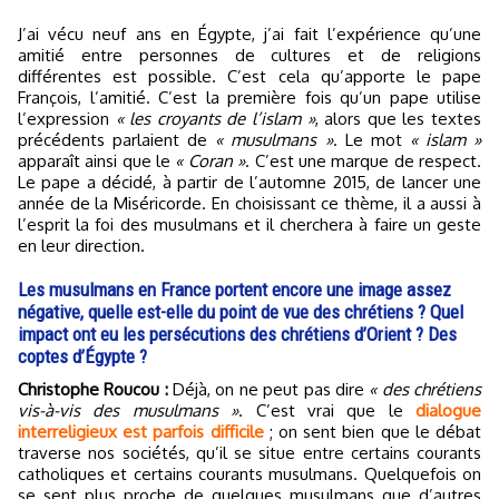
J’ai vécu neuf ans en Égypte, j’ai fait l’expérience qu’une
amitié entre personnes de cultures et de religions
différentes est possible. C’est cela qu’apporte le pape
François, l’amitié. C’est la première fois qu’un pape utilise
l’expression
« les croyants de l’islam »
, alors que les textes
précédents parlaient de
« musulmans »
. Le mot
« islam »
apparaît ainsi que le
« Coran »
. C’est une marque de respect.
Le pape a décidé, à partir de l’automne 2015, de lancer une
année de la Miséricorde. En choisissant ce thème, il a aussi à
l’esprit la foi des musulmans et il cherchera à faire un geste
en leur direction.
Les musulmans en France portent encore une image assez
négative, quelle est-elle du point de vue des chrétiens ? Quel
impact ont eu les persécutions des chrétiens d’Orient ? Des
coptes d’Égypte ?
Christophe Roucou :
Déjà, on ne peut pas dire
« des chrétiens
vis-à-vis des musulmans »
. C’est vrai que le
dialogue
interreligieux est parfois difficile
; on sent bien que le débat
traverse nos sociétés, qu’il se situe entre certains courants
catholiques et certains courants musulmans. Quelquefois on
se sent plus proche de quelques musulmans que d’autres