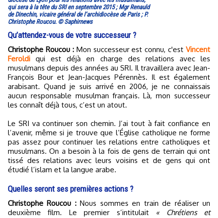
qui sera à la tête du SRI en septembre 2015 ; Mgr Renauld
de Dinechin, vicaire général de l’archidiocèse de Paris ; P.
Christophe Roucou. © Saphirnews
Qu’attendez-vous de votre successeur ?
Christophe Roucou :
Mon successeur est connu, c'est
Vincent
Feroldi
qui est déjà en charge des relations avec les
musulmans depuis des années au SRI. Il travaillera avec Jean-
François Bour et Jean-Jacques Pérennès. Il est également
arabisant. Quand je suis arrivé en 2006, je ne connaissais
aucun responsable musulman français. Là, mon successeur
les connaît déjà tous, c’est un atout.
Le SRI va continuer son chemin. J’ai tout à fait confiance en
l’avenir, même si je trouve que l’Église catholique ne forme
pas assez pour continuer les relations entre catholiques et
musulmans. On a besoin à la fois de gens de terrain qui ont
tissé des relations avec leurs voisins et de gens qui ont
étudié l’islam et la langue arabe.
Quelles seront ses premières actions ?
Christophe Roucou :
Nous sommes en train de réaliser un
deuxième film. Le premier s’intitulait
« Chrétiens et