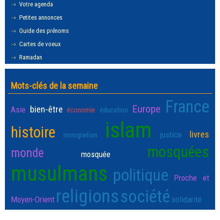
Votre agenda
Petites annonces
Guide des prénoms
Cartes de voeux
Ramadan
Mots-clés de la semaine
France
Europe
bien-être
Asie
économie
éducation
islam
histoire
livres
justice
immigration
mosquées
monde
mosquée
musulmans
politique
Proche et
religions
société
Moyen-Orient
solidarité