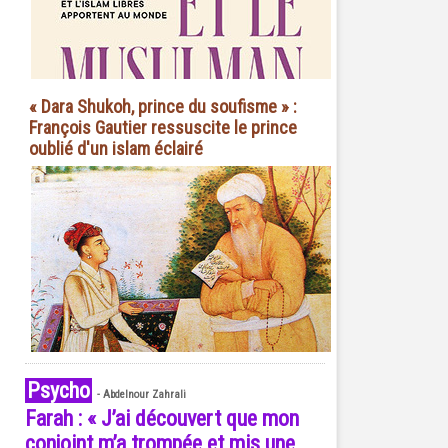
« Dara Shukoh, prince du soufisme » :
François Gautier ressuscite le prince
oublié d'un islam éclairé
Psycho
-
Abdelnour Zahrali
Farah : « J’ai découvert que mon
conjoint m’a trompée et mis une