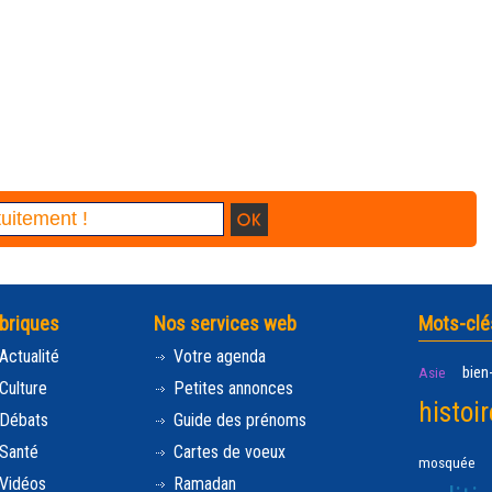
briques
Nos services web
Mots-clé
Actualité
Votre agenda
bien
Asie
Culture
Petites annonces
histoir
Débats
Guide des prénoms
Santé
Cartes de voeux
mosquée
Vidéos
Ramadan