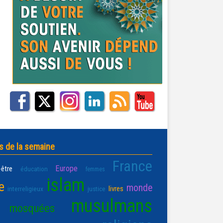
s de la semaine
France
Europe
-être
éducation
femmes
islam
e
monde
livres
interreligieux
justice
musulmans
mosquées