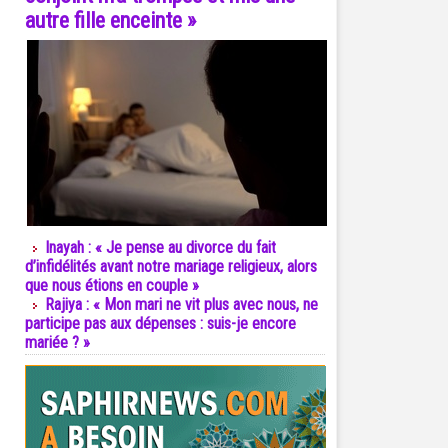
autre fille enceinte »
Inayah : « Je pense au divorce du fait
d’infidélités avant notre mariage religieux, alors
que nous étions en couple »
Rajiya : « Mon mari ne vit plus avec nous, ne
participe pas aux dépenses : suis-je encore
mariée ? »