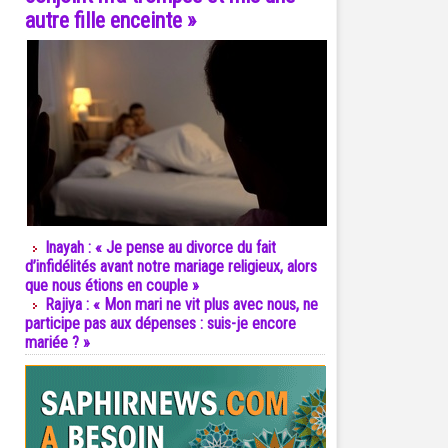
autre fille enceinte »
Inayah : « Je pense au divorce du fait
d’infidélités avant notre mariage religieux, alors
que nous étions en couple »
Rajiya : « Mon mari ne vit plus avec nous, ne
participe pas aux dépenses : suis-je encore
mariée ? »