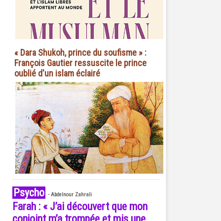
« Dara Shukoh, prince du soufisme » :
François Gautier ressuscite le prince
oublié d'un islam éclairé
Psycho
-
Abdelnour Zahrali
Farah : « J’ai découvert que mon
conjoint m’a trompée et mis une