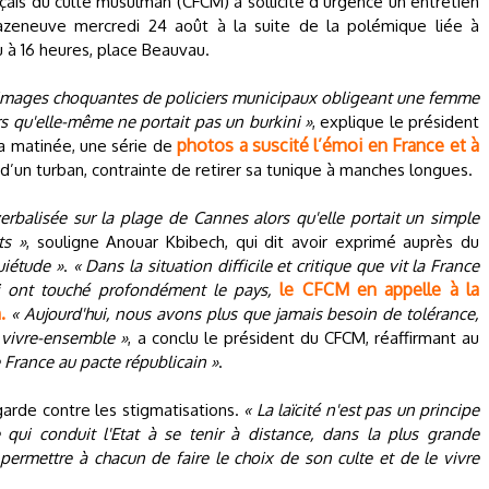
çais du culte musulman (CFCM) a sollicité d’urgence un entretien
Cazeneuve mercredi 24 août à la suite de la polémique liée à
eçu à 16 heures, place Beauvau.
images choquantes de policiers municipaux obligeant une femme
rs qu'elle-même ne portait pas un burkini »
, explique le président
photos a suscité l’émoi en France et à
la matinée, une série de
un turban, contrainte de retirer sa tunique à manches longues.
erbalisée sur la plage de Cannes alors qu'elle portait un simple
ts »
, souligne Anouar Kbibech, qui dit avoir exprimé auprès du
uiétude »
.
« Dans la situation difficile et critique que vit la France
le CFCM en appelle à la
i ont touché profondément le pays,
n.
« Aujourd'hui, nous avons plus que jamais besoin de tolérance,
 vivre-ensemble »
, a conclu le président du CFCM, réaffirmant au
France au pacte républicain »
.
 garde contre les stigmatisations.
« La laïcité n'est pas un principe
pe qui conduit l'Etat à se tenir à distance, dans la plus grande
 permettre à chacun de faire le choix de son culte et de le vivre