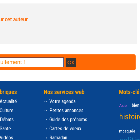
ur cet auteur
briques
Nos services web
Mots-clé
Actualité
Votre agenda
bien
Asie
Culture
Petites annonces
histoir
Débats
Guide des prénoms
Santé
Cartes de voeux
mosquée
Vidéos
Ramadan