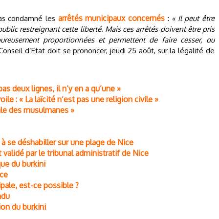
arrêtés municipaux concernés
 pas condamné les
:
« Il peut être
public restreignant cette liberté. Mais ces arrêtés doivent être pris
ureusement proportionnées et permettent de faire cesser, ou
onseil d’Etat doit se prononcer, jeudi 25 août, sur la légalité de
 pas deux lignes, il n’y en a qu’une »
le : « La laïcité n’est pas une religion civile »
ciale des musulmanes »
à se déshabiller sur une plage de Nice
 validé par le tribunal administratif de Nice
ue du burkini
nce
pale, est-ce possible ?
ndu
ion du burkini