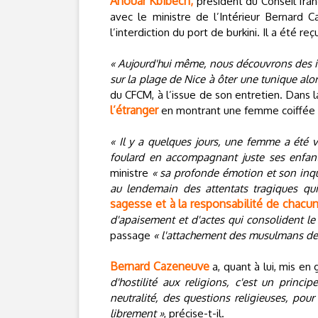
Anouar Kbibech,
président du Conseil fran
avec le ministre de l’Intérieur Bernard 
l’interdiction du port de burkini. Il a été r
« Aujourd'hui même, nous découvrons des 
sur la plage de Nice à ôter une tunique alo
du CFCM, à l’issue de son entretien. Dans 
l’étranger
en montrant une femme coiffée d’
« Il y a quelques jours, une femme a été v
foulard en accompagnant juste ses enfan
ministre
« sa profonde émotion et son inq
au lendemain des attentats tragiques qu
sagesse et à la responsabilité de chacu
d'apaisement et d'actes qui consolident le
passage
« l'attachement des musulmans de 
Bernard Cazeneuve
a, quant à lui, mis en
d'hostilité aux religions, c'est un princi
neutralité, des questions religieuses, pour
librement »
, précise-t-il.