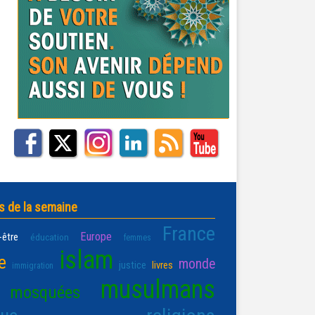
s de la semaine
France
Europe
-être
éducation
femmes
islam
e
monde
justice
livres
immigration
musulmans
mosquées