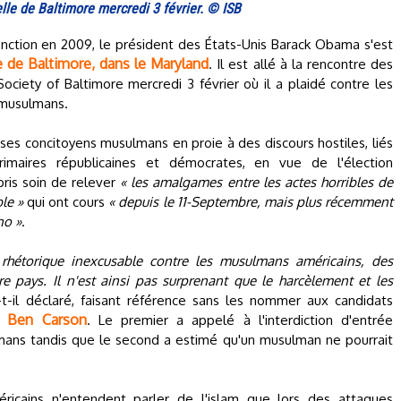
le de Baltimore mercredi 3 février. © ISB
onction en 2009, le président des États-Unis Barack Obama s'est
e de Baltimore, dans le Maryland
. Il est allé à la rencontre des
ciety of Baltimore mercredi 3 février où il a plaidé contre les
s musulmans.
ses concitoyens musulmans en proie à des discours hostiles, liés
maires républicaines et démocrates, en vue de l'élection
pris soin de relever
« les amalgames entre les actes horribles de
le »
qui ont cours
« depuis le 11-Septembre, mais plus récemment
no »
.
étorique inexcusable contre les musulmans américains, des
e pays. Il n'est ainsi pas surprenant que le harcèlement et les
-t-il déclaré, faisant référence sans les nommer aux candidats
 Ben Carson
. Le premier a appelé à l'interdiction d'entrée
mans tandis que le second a estimé qu'un musulman ne pourrait
cains n'entendent parler de l'islam que lors des attaques