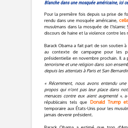
Blanche dans une mosquée américaine, ici cel
Pour la première fois depuis sa prise de f
cell
rendu dans une mosquée américaine,
musulmans dans la mosquée de l'Islamic So
discours de haine et la violence contre le
Barack Obama a fait part de son soutien à 
au contexte de campagne pour les pri
présidentielle en novembre prochain. Il a 
terrorisme et une religion dans son ensemb
depuis les attentats à Paris et San Bernardi
« Récemment, nous avons entendu une rh
propos qui n'ont pas leur place dans notr
menaces contre eux aient augmenté »
, a
Donald Trump et
républicains tels que
temporaire aux États-Unis pour les musul
jamais devenir président.
Barack Obama a estimé que trop d'Améri