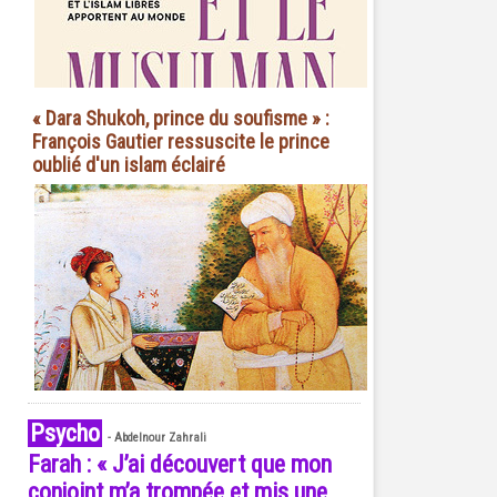
« Dara Shukoh, prince du soufisme » :
François Gautier ressuscite le prince
oublié d'un islam éclairé
Psycho
-
Abdelnour Zahrali
Farah : « J’ai découvert que mon
conjoint m’a trompée et mis une