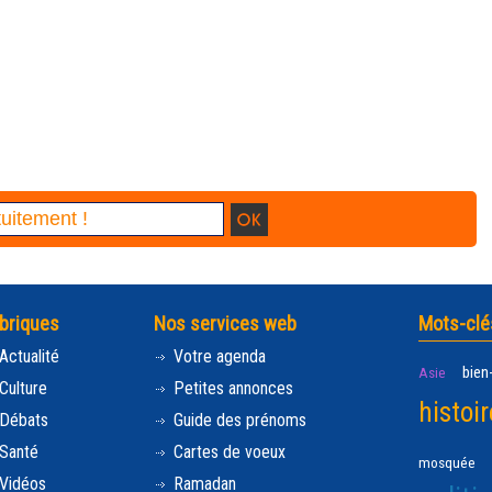
briques
Nos services web
Mots-clé
Actualité
Votre agenda
bien
Asie
Culture
Petites annonces
histoir
Débats
Guide des prénoms
Santé
Cartes de voeux
mosquée
Vidéos
Ramadan