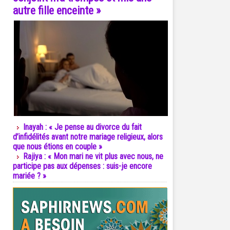
autre fille enceinte »
Inayah : « Je pense au divorce du fait
d’infidélités avant notre mariage religieux, alors
que nous étions en couple »
Rajiya : « Mon mari ne vit plus avec nous, ne
participe pas aux dépenses : suis-je encore
mariée ? »