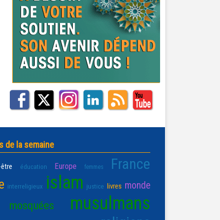
s de la semaine
France
Europe
-être
éducation
femmes
islam
e
monde
livres
interreligieux
justice
musulmans
mosquées