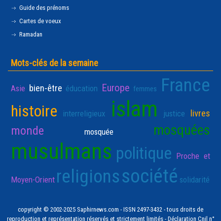
Guide des prénoms
Cartes de voeux
Ramadan
Mots-clés de la semaine
France
Europe
bien-être
Asie
éducation
femmes
islam
histoire
livres
interreligieux
justice
mosquées
monde
mosquée
musulmans
politique
Proche et
société
religions
Moyen-Orient
solidarité
copyright © 2002-2025 Saphirnews.com - ISSN 2497-3432 - tous droits de
reproduction et représentation réservés et strictement limités - Déclaration Cnil n°