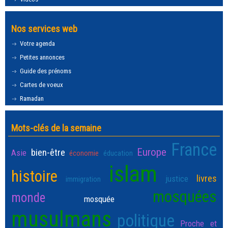
Nos services web
Votre agenda
Petites annonces
Guide des prénoms
Cartes de voeux
Ramadan
Mots-clés de la semaine
France
Europe
bien-être
Asie
économie
éducation
islam
histoire
livres
justice
immigration
mosquées
monde
mosquée
musulmans
politique
Proche et