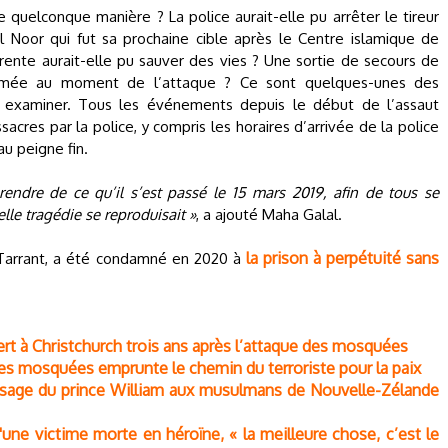
e quelconque manière ? La police aurait-elle pu arrêter le tireur
 Noor qui fut sa prochaine cible après le Centre islamique de
rente aurait-elle pu sauver des vies ? Une sortie de secours de
ermée au moment de l’attaque ? Ce sont quelques-unes des
 à examiner. Tous les événements depuis le début de l’assaut
sacres par la police, y compris les horaires d’arrivée de la police
au peigne fin.
endre de ce qu’il s’est passé le 15 mars 2019, afin de tous se
lle tragédie se reproduisait »
, a ajouté Maha Galal.
la prison à perpétuité sans
 Tarrant, a été condamné en 2020 à
fert à Christchurch trois ans après l’attaque des mosquées
 des mosquées emprunte le chemin du terroriste pour la paix
essage du prince William aux musulmans de Nouvelle-Zélande
d'une victime morte en héroïne, « la meilleure chose, c’est le