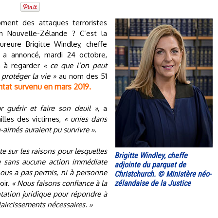
ment des attaques terroristes
n Nouvelle-Zélande ? C’est la
ureure Brigitte Windley, cheffe
i a annoncé, mardi 24 octobre,
ra à regarder
« ce que l’on peut
protéger la vie »
au nom des 51
entat survenu en mars 2019.
r guérir et faire son deuil »
, a
illes des victimes,
« unies dans
n-aimés auraient pu survivre ».
e sur les raisons pour lesquelles
Brigitte Windley, cheffe
e sans aucune action immédiate
adjointe du parquet de
nous a pas permis, ni à personne
Christchurch. © Ministère néo-
oir.
« Nous faisons confiance à la
zélandaise de la Justice
tation juridique pour répondre à
laircissements nécessaires. »