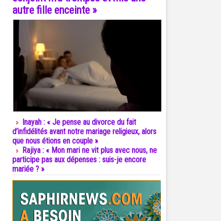
autre fille enceinte »
Inayah : « Je pense au divorce du fait
d’infidélités avant notre mariage religieux, alors
que nous étions en couple »
Rajiya : « Mon mari ne vit plus avec nous, ne
participe pas aux dépenses : suis-je encore
mariée ? »