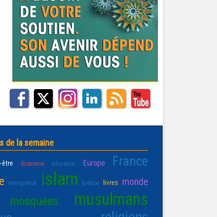
s de la semaine
France
Europe
-être
économie
éducation
islam
e
monde
livres
justice
immigration
musulmans
mosquées