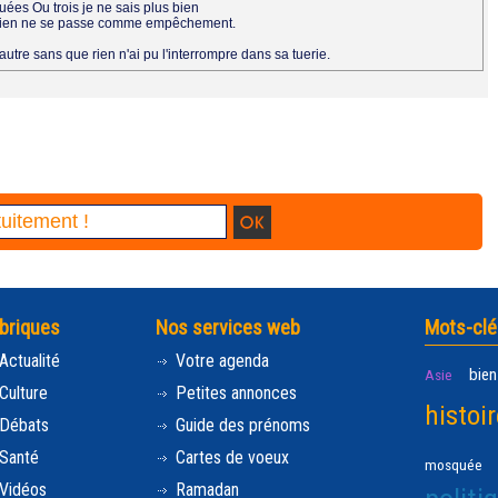
es Ou trois je ne sais plus bien
e rien ne se passe comme empêchement.
'autre sans que rien n'ai pu l'interrompre dans sa tuerie.
briques
Nos services web
Mots-clé
Actualité
Votre agenda
bien
Asie
Culture
Petites annonces
histoir
Débats
Guide des prénoms
Santé
Cartes de voeux
mosquée
Vidéos
Ramadan