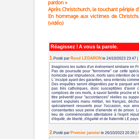
pardon »
Après Christchurch, le touchant périple 
En hommage aux victimes de Christchu
(vidéo)
Réagissez ! A vous la parole.
1.
Rond LEDARON
Posté par
le 24/10/2023 23:47
|
Imaginons les suites d'un événement similaire en F
Pas de poursuite pour "terrorisme" car cette spéci
homicide par imprudence, morts sans intention de l
L' inculpé ayant des garanties, sera entendu comme
Des enquêtes seront diligentées par le parquet anti
pas très catholiques, donc susceptibles d'avoir c
complices de ces morts, à savoir famille proche et 
titre préventif pour "accointances" réelles ou supp
seront expulsés manu militari, les français, déc
spécialement reouverts pour l'occasion, eux ains
consentantes sous peine d'amende et de prison. Le
lieu de commémoration attentatoire à l'esprit répu
d'équité, de liberté, d'égalité et de fraternité LE pa
2.
Premier janvier
Posté par
le 26/10/2023 20:26
|