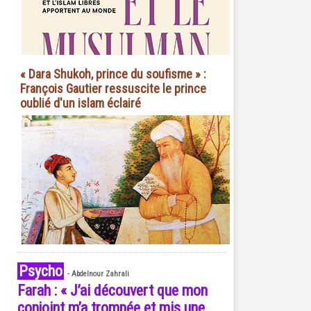
« Dara Shukoh, prince du soufisme » :
François Gautier ressuscite le prince
oublié d'un islam éclairé
Psycho
-
Abdelnour Zahrali
Farah : « J’ai découvert que mon
conjoint m’a trompée et mis une