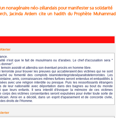
d'un nonagénaire néo-zélandais pour manifester sa solidarité
rch, Jacinda Ardern cite un hadith du Prophète Muhammad
Alerter
rance.
alité n'est que le fait de musulmans ou d'arabes. Le chef d'accusation sera "
a donner".
 temoin assisté et attendra son éventuel procès en homme libre.
 terroriste pour trouver les preuves qui accableraient des victimes qui ne sont
aché ou fomenté des complots islamisteintegristeséparatisteterroristes. Les
lointaine, amis, connaissances mêmes furtives seront entendus et embastillés à
osées avec une religion interdite ou presque. Puis les ressortissants étrangers
hus de leur nationalité avec déportation dans des bagnes au bout du monde
i que leurs enfants. Il sera interdit d'évoquer la mémoire de ces victimes
 corps des victimes consentantes seront expulsées pour éviter toute sorte de
blicain. Ainsi en a décidé, dans un esprit d'apaisement et de concorde civile,
ys des droits de l'Homme.
Alerter