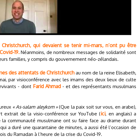
hristchurch, qui devaient se tenir mi-mars, n’ont pu être
Covid-19.
Néanmoins, de nombreux messages de solidarité sont
leurs familles, y compris du gouvernement néo-zélandais.
mes des attentats de Christchurch
au nom de la reine Elisabeth,
4 mai, par visioconférence avec les imams des deux lieux de culte
Farid Ahmad
urvivants - dont
- et des représentants musulmans
eureux
« As-salam aleykom »
(Que la paix soit sur vous, en arabe),
ici
t extrait de la visio-conférence sur YouTube (
, en anglais) a
 la communauté musulmane ont su faire face au drame durant
 qui a duré une quarantaine de minutes, a aussi été l’occasion de
is du Ramadan à l’heure de la crise du Covid-19.