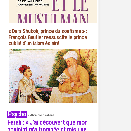
« Dara Shukoh, prince du soufisme » :
François Gautier ressuscite le prince
oublié d'un islam éclairé
Psycho
-
Abdelnour Zahrali
Farah : « J’ai découvert que mon
conjoint m’a trompée et mis une