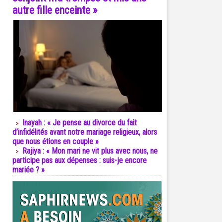
autre fille enceinte »
Inayah : « Je pense au divorce du fait
d’infidélités avant notre mariage religieux, alors
que nous étions en couple »
Rajiya : « Mon mari ne vit plus avec nous, ne
participe pas aux dépenses : suis-je encore
mariée ? »