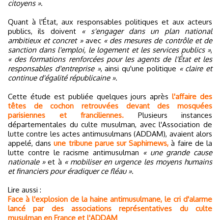
citoyens »
.
Quant à l'État, aux responsables politiques et aux acteurs
publics, ils doivent
« s'engager dans un plan national
ambitieux et concret »
avec
« des mesures de contrôle et de
sanction dans l'emploi, le logement et les services publics »
,
« des formations renforcées pour les agents de l'État et les
responsables d'entreprise »
, ainsi qu'une politique
« claire et
continue d'égalité républicaine »
.
Cette étude est publiée quelques jours après
l'affaire des
têtes de cochon retrouvées devant des mosquées
parisiennes et franciliennes.
Plusieurs instances
départementales du culte musulman, avec l'Association de
lutte contre les actes antimusulmans (ADDAM), avaient alors
appelé, dans
une tribune parue sur Saphirnews,
à faire de la
lutte contre le racisme antimusulman
« une grande cause
nationale »
et à
« mobiliser en urgence les moyens humains
et financiers pour éradiquer ce fléau »
.
Lire aussi :
Face à l'explosion de la haine antimusulmane, le cri d'alarme
lancé par des associations représentatives du culte
musulman en France et l'ADDAM