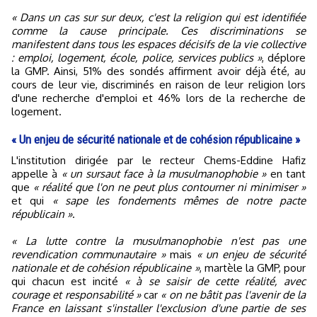
« Dans un cas sur sur deux, c'est la religion qui est identifiée
comme la cause principale. Ces discriminations se
manifestent dans tous les espaces décisifs de la vie collective
: emploi, logement, école, police, services publics »
, déplore
la GMP. Ainsi, 51% des sondés affirment avoir déjà été, au
cours de leur vie, discriminés en raison de leur religion lors
d'une recherche d'emploi et 46% lors de la recherche de
logement.
« Un enjeu de sécurité nationale et de cohésion républicaine »
L'institution dirigée par le recteur Chems-Eddine Hafiz
appelle à
« un sursaut face à la musulmanophobie »
en tant
que
« réalité que l'on ne peut plus contourner ni minimiser »
et qui
« sape les fondements mêmes de notre pacte
républicain »
.
« La lutte contre la musulmanophobie n'est pas une
revendication communautaire »
mais
« un enjeu de sécurité
nationale et de cohésion républicaine »
, martèle la GMP, pour
qui chacun est incité
« à se saisir de cette réalité, avec
courage et responsabilité »
car
« on ne bâtit pas l'avenir de la
France en laissant s'installer l'exclusion d'une partie de ses