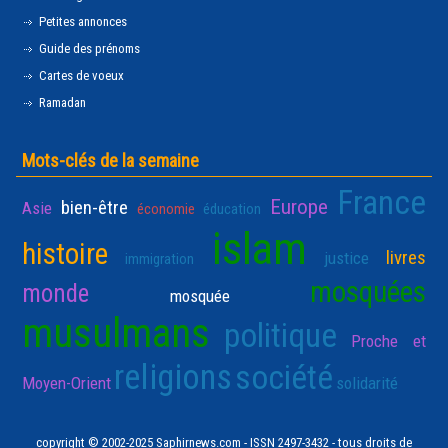
Petites annonces
Guide des prénoms
Cartes de voeux
Ramadan
Mots-clés de la semaine
France
Europe
bien-être
Asie
économie
éducation
islam
histoire
livres
justice
immigration
mosquées
monde
mosquée
musulmans
politique
Proche et
religions
société
Moyen-Orient
solidarité
copyright © 2002-2025 Saphirnews.com - ISSN 2497-3432 - tous droits de