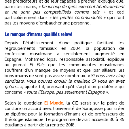
des prédicateurs et de leur capacité à prêcher, explique que,
parmi les imams,
« beaucoup de gens exercent bénévolement
et ne sont pas comptabilisés comme tels »
et ceci
particulièrement dans
« les petites communautés »
qui n’ont
pas les moyens d’embaucher une personne.
Le manque d'imams qualifiés relevé
Depuis l’établissement d’une politique facilitant les
regroupements familiaux en 2004, la population de
confession musulmane a sensiblement augmenté en
Espagne. Mohamed Iqbal, responsable associatif, explique
au journal
El Pais
que les communautés musulmanes
souffrent d’un manque de moyens et que, par ailleurs, les
bons imams ne sont pas assez nombreux.
« Si vous avez cinq
candidats, vous pouvez choisir le meilleur. Si vous en avez
qu’un… »
, ajoute-t-il, précisant qu’il s’agit d’un problème qui
concerne
« toute l’Europe, pas seulement l’Espagne »
.
Selon le quotidien
El Mundo
, la CIE serait sur le point de
conclure un accord avec l’université de Saragosse pour créer
un diplôme pour la formation d’imams et de professeurs de
théologie islamique. Le programme devrait accueillir 30 à 35
étudiants à partir de la rentrée 2018.