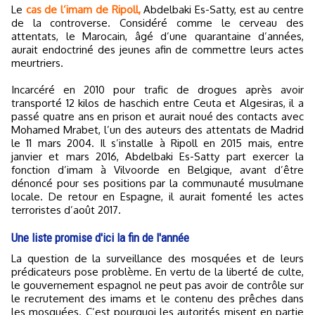
Le
cas de l’imam de Ripoll,
Abdelbaki Es-Satty, est au centre
de la controverse. Considéré comme le cerveau des
attentats, le Marocain, âgé d’une quarantaine d’années,
aurait endoctriné des jeunes afin de commettre leurs actes
meurtriers.
Incarcéré en 2010 pour trafic de drogues après avoir
transporté 12 kilos de haschich entre Ceuta et Algesiras, il a
passé quatre ans en prison et aurait noué des contacts avec
Mohamed Mrabet, l’un des auteurs des attentats de Madrid
le 11 mars 2004. Il s’installe à Ripoll en 2015 mais, entre
janvier et mars 2016, Abdelbaki Es-Satty part exercer la
fonction d’imam à Vilvoorde en Belgique, avant d’être
dénoncé pour ses positions par la communauté musulmane
locale. De retour en Espagne, il aurait fomenté les actes
terroristes d’août 2017.
Une liste promise d'ici la fin de l'année
La question de la surveillance des mosquées et de leurs
prédicateurs pose problème. En vertu de la liberté de culte,
le gouvernement espagnol ne peut pas avoir de contrôle sur
le recrutement des imams et le contenu des prêches dans
les mosquées. C’est pourquoi les autorités misent en partie