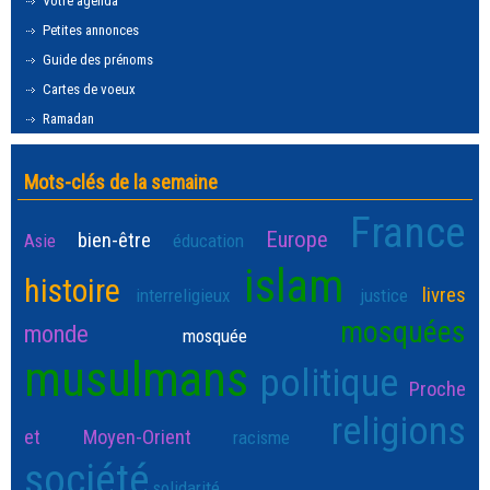
Votre agenda
Petites annonces
Guide des prénoms
Cartes de voeux
Ramadan
Mots-clés de la semaine
France
Europe
bien-être
Asie
éducation
islam
histoire
livres
interreligieux
justice
mosquées
monde
mosquée
musulmans
politique
Proche
religions
et Moyen-Orient
racisme
société
solidarité