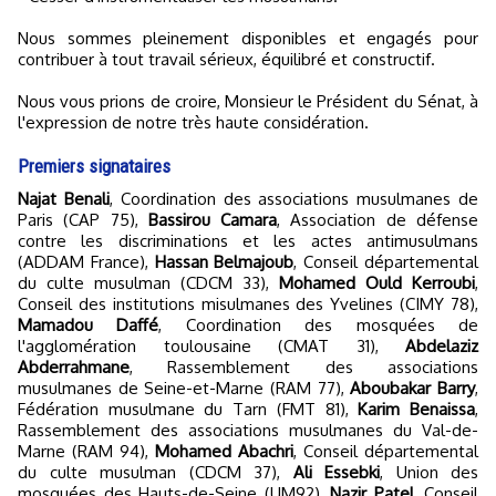
Nous sommes pleinement disponibles et engagés pour
contribuer à tout travail sérieux, équilibré et constructif.
Nous vous prions de croire, Monsieur le Président du Sénat, à
l'expression de notre très haute considération.
Premiers signataires
Najat Benali
, Coordination des associations musulmanes de
Paris (CAP 75),
Bassirou Camara
, Association de défense
contre les discriminations et les actes antimusulmans
(ADDAM France),
Hassan Belmajoub
, Conseil départemental
du culte musulman (CDCM 33),
Mohamed Ould Kerroubi
,
Conseil des institutions misulmanes des Yvelines (CIMY 78),
Mamadou Daffé
, Coordination des mosquées de
l'agglomération toulousaine (CMAT 31),
Abdelaziz
Abderrahmane
, Rassemblement des associations
musulmanes de Seine-et-Marne (RAM 77),
Aboubakar Barry
,
Fédération musulmane du Tarn (FMT 81),
Karim Benaissa
,
Rassemblement des associations musulmanes du Val-de-
Marne (RAM 94),
Mohamed Abachri
, Conseil départemental
du culte musulman (CDCM 37),
Ali Essebki
, Union des
mosquées des Hauts-de-Seine (UM92),
Nazir Patel
, Conseil