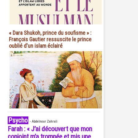
« Dara Shukoh, prince du soufisme » :
François Gautier ressuscite le prince
oublié d'un islam éclairé
Psycho
-
Abdelnour Zahrali
Farah : « J’ai découvert que mon
conjoint m’a trompée et mis une