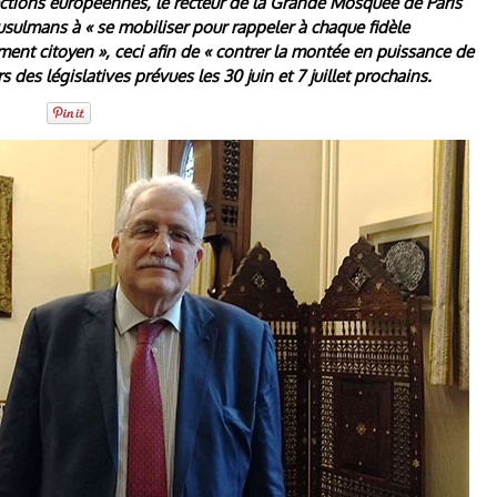
lections européennes, le recteur de la Grande Mosquée de Paris
usulmans à « se mobiliser pour rappeler à chaque fidèle
ment citoyen », ceci afin de « contrer la montée en puissance de
s des législatives prévues les 30 juin et 7 juillet prochains.