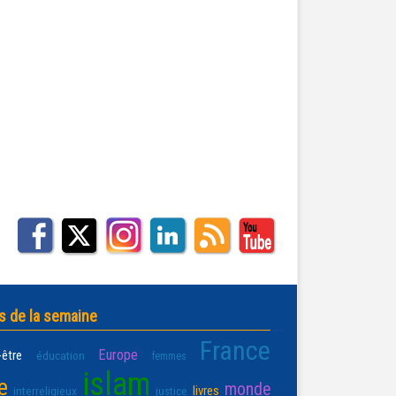
s de la semaine
France
Europe
-être
éducation
femmes
islam
e
monde
livres
interreligieux
justice