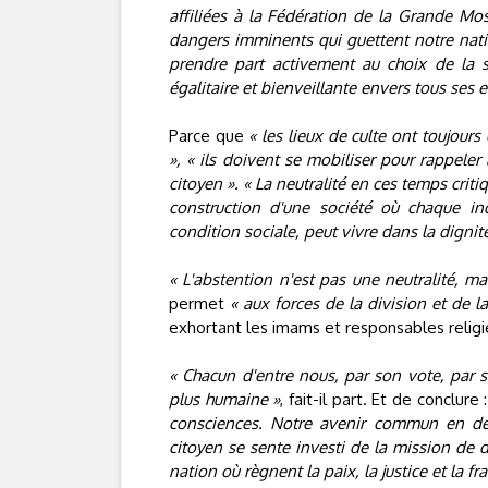
affiliées à la Fédération de la Grande Mo
dangers imminents qui guettent notre natio
prendre part activement au choix de la so
égalitaire et bienveillante envers tous ses e
Parce que
« les lieux de culte ont toujour
», « ils doivent se mobiliser pour rappele
citoyen ». « La neutralité en ces temps criti
construction d'une société où chaque i
condition sociale, peut vivre dans la dignité
« L'abstention n'est pas une neutralité, ma
permet
« aux forces de la division et de l
exhortant les imams et responsables relig
« Chacun d'entre nous, par son vote, par s
plus humaine »
, fait-il part. Et de conclure 
consciences. Notre avenir commun en dé
citoyen se sente investi de la mission de 
nation où règnent la paix, la justice et la fr