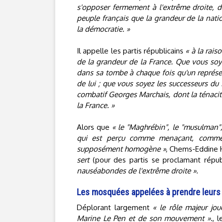
s'opposer fermement à l'extrême droite, de
peuple français que la grandeur de la nati
la démocratie. »
Il appelle les partis républicains
« à la rais
de la grandeur de la France. Que vous soye
dans sa tombe à chaque fois qu'un représen
de lui ; que vous soyez les successeurs du 
combatif Georges Marchais, dont la ténacité 
la France. »
Alors que
« le "Maghrébin", le "musulman"
qui est perçu comme menaçant, comme 
supposément homogène »
, Chems-Eddine H
sert
(pour des partis se proclamant répub
nauséabondes de l'extrême droite »
.
Les mosquées appelées à prendre leurs 
Déplorant largement
« le rôle majeur j
Marine Le Pen et de son mouvement ».
, 