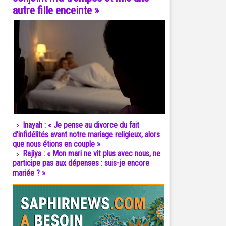
autre fille enceinte »
Inayah : « Je pense au divorce du fait
d’infidélités avant notre mariage religieux, alors
que nous étions en couple »
Rajiya : « Mon mari ne vit plus avec nous, ne
participe pas aux dépenses : suis-je encore
mariée ? »