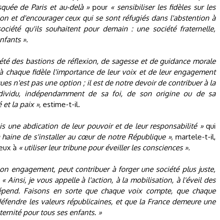
squée de Paris et au-delà »
pour
« sensibiliser les fidèles sur les
n et d'encourager ceux qui se sont réfugiés dans l'abstention à
ciété qu'ils souhaitent pour demain : une société fraternelle,
nfants ».
s été des bastions de réflexion, de sagesse et de guidance morale
r à chaque fidèle l'importance de leur voix et de leur engagement
ques n'est pas une option ; il est de notre devoir de contribuer à la
ndividu, indépendamment de sa foi, de son origine ou de sa
 et la paix »
, estime-t-il.
is une abdication de leur pouvoir et de leur responsabilité »
qui
a haine de s'installer au cœur de notre République »
, martele-t-il,
ieux à
« utiliser leur tribune pour éveiller les consciences ».
on engagement, peut contribuer à forger une société plus juste,
:
« Ainsi, je vous appelle à l'action, à la mobilisation, à l'éveil des
pend. Faisons en sorte que chaque voix compte, que chaque
défendre les valeurs républicaines, et que la France demeure une
aternité pour tous ses enfants. »