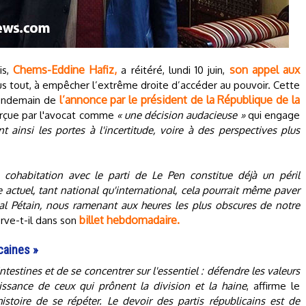
Chems-Eddine Hafiz,
son appel aux
is,
a réitéré, lundi 10 juin,
us tout, à empêcher l’extrême droite d’accéder au pouvoir. Cette
l’annonce par le président de la République de la
 lendemain de
erçue par l'avocat comme
« une décision audacieuse »
qui engage
t ainsi les portes à l'incertitude, voire à des perspectives plus
cohabitation avec le parti de Le Pen constitue déjà un péril
e actuel, tant national qu'international, cela pourrait même paver
hal Pétain, nous ramenant aux heures les plus obscures de notre
billet hebdomadaire.
erve-t-il dans son
caines »
intestines et de se concentrer sur l'essentiel : défendre les valeurs
issance de ceux qui prônent la division et la haine
, affirme le
stoire de se répéter. Le devoir des partis républicains est de