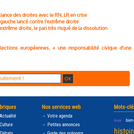
lliance des droites avec le RN, LR en crise
 gauche lancé contre l'extrême droite
extrême droite, le pari très risqué de la dissolution
lections européennes, « une responsabilité civique d'une
briques
Nos services web
Mots-clé
Actualité
Votre agenda
bien
Asie
Culture
Petites annonces
histoir
Débats
Guide des prénoms