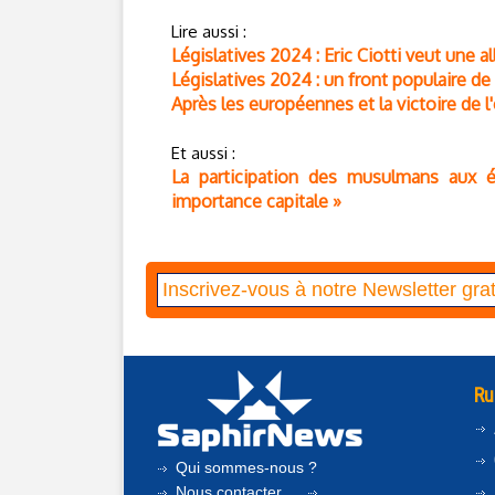
Lire aussi :
Législatives 2024 : Eric Ciotti veut une a
Législatives 2024 : un front populaire de
Après les européennes et la victoire de l'
Et aussi :
La participation des musulmans aux é
importance capitale »
Ru
Qui sommes-nous ?
Nous contacter