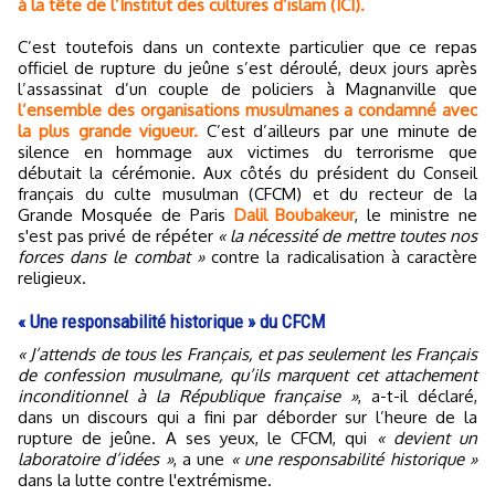
à la tête de l’Institut des cultures d’islam (ICI).
C’est toutefois dans un contexte particulier que ce repas
officiel de rupture du jeûne s’est déroulé, deux jours après
l’assassinat d’un couple de policiers à Magnanville que
l’ensemble des organisations musulmanes a condamné avec
la plus grande vigueur.
C’est d’ailleurs par une minute de
silence en hommage aux victimes du terrorisme que
débutait la cérémonie. Aux côtés du président du Conseil
français du culte musulman (CFCM) et du recteur de la
Grande Mosquée de Paris
Dalil Boubakeur
, le ministre ne
s'est pas privé de répéter
« la nécessité de mettre toutes nos
forces dans le combat »
contre la radicalisation à caractère
religieux.
« Une responsabilité historique » du CFCM
« J’attends de tous les Français, et pas seulement les Français
de confession musulmane, qu’ils marquent cet attachement
inconditionnel à la République française »
, a-t-il déclaré,
dans un discours qui a fini par déborder sur l’heure de la
rupture de jeûne. A ses yeux, le CFCM, qui
« devient un
laboratoire d’idées »
, a une
« une responsabilité historique »
dans la lutte contre l'extrémisme.