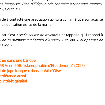
ns françaises. Rien d’illégal ou de contraire aux bonnes mœurs»
.
 »
, ajoute-t-il.
déjà contacté une association qui lui a confirmé que son activité
ne notification écrite de la mairie.
e car c’est
« seule source de revenus »
et rappelle qu’il répond à
 % de musulmans sur l’agglo d’Annecy »,
ce qui
« leur permet de
r Lyon ».
entrée dans une banque
8 % en 2011, l'islamophobie d'Etat dénoncé (CCIF)
t de jupe longue » dans le Val-d'Oise
ntolérance aussi
d’intérêt général