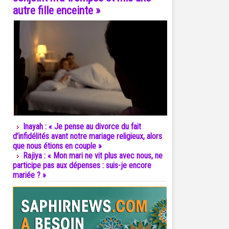
autre fille enceinte »
Inayah : « Je pense au divorce du fait
d’infidélités avant notre mariage religieux, alors
que nous étions en couple »
Rajiya : « Mon mari ne vit plus avec nous, ne
participe pas aux dépenses : suis-je encore
mariée ? »