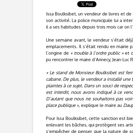
Issa Boulksibet, un vendeur de livres et de
son activité. La police municipale lui a inte
il a ses habitudes depuis trois mois car on 
Une semaine avant, le vendeur s’était déjà 
emplacements. Il s’était rendu en mairie po
l’origine de
« trouble à l’ordre public »
et 
pu rencontrer le maire d’Annecy, Jean-Luc R
« Le stand de Monsieur Boulksibet est ferm
cabane. De plus, le vendeur a installé une 
plaintes à ce sujet. Dans un souci de respect 
est interdit, nous avons indiqué à ce vend
D’autant que nous ne souhaitons pas voir
place publique »,
explique le maire au
Daup
Pour Issa Boulksibet, cette sanction est bie
enlevant les bâches, qui protègent ses artic
s’empêcher de penser que la nature de s