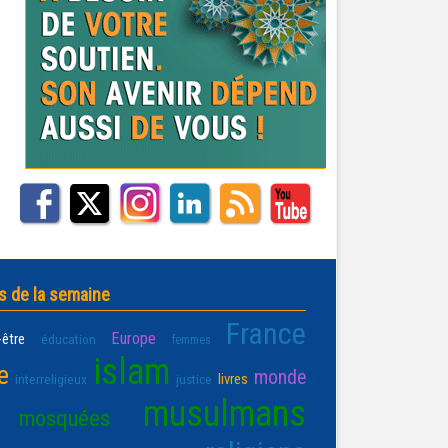
s de la semaine
France
Europe
-être
éducation
femmes
islam
e
monde
livres
interreligieux
justice
musulmans
mosquées