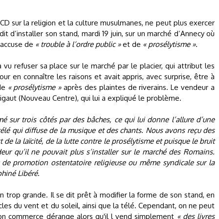
 CD sur la religion et la culture musulmanes, ne peut plus exercer
rdit d’installer son stand, mardi 19 juin, sur un marché d’Annecy où
l’accuse de
« trouble à l’ordre public »
et de
« prosélytisme ».
vu refuser sa place sur le marché par le placier, qui attribut les
ur en connaître les raisons et avait appris, avec surprise, être à
de
« prosélytisme »
après des plaintes de riverains. Le vendeur a
igaut (Nouveau Centre), qui lui a expliqué le problème.
é sur trois côtés par des bâches, ce qui lui donne l’allure d’une
télé qui diffuse de la musique et des chants. Nous avons reçu des
de la laïcité, de la lutte contre le prosélytisme et puisque le bruit
eur qu’il ne pouvait plus s’installer sur le marché des Romains.
 de promotion ostentatoire religieuse ou même syndicale sur la
hiné Libéré
.
n trop grande. Il se dit prêt à modifier la forme de son stand, en
les du vent et du soleil, ainsi que la télé. Cependant, on ne peut
on commerce dérange alors qu'il l vend simplement
« des livres