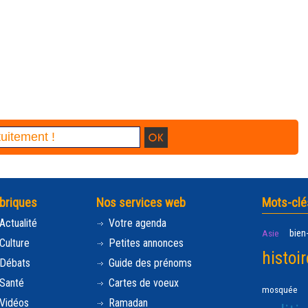
briques
Nos services web
Mots-clé
Actualité
Votre agenda
bien
Asie
Culture
Petites annonces
histoir
Débats
Guide des prénoms
Santé
Cartes de voeux
mosquée
Vidéos
Ramadan