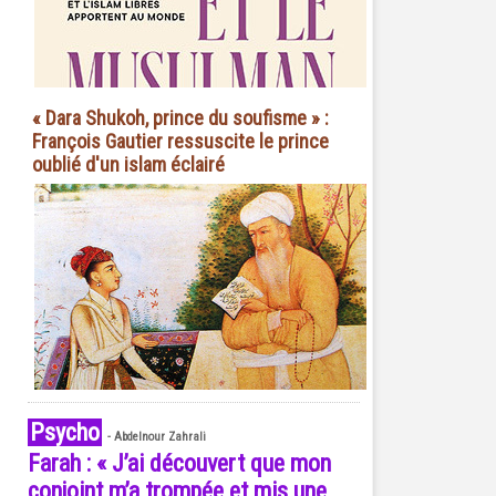
« Dara Shukoh, prince du soufisme » :
François Gautier ressuscite le prince
oublié d'un islam éclairé
Psycho
-
Abdelnour Zahrali
Farah : « J’ai découvert que mon
conjoint m’a trompée et mis une