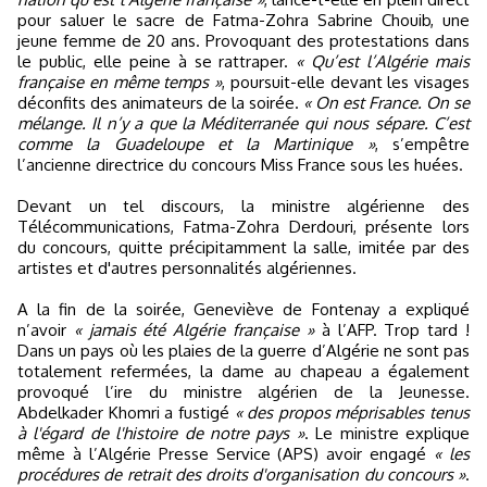
pour saluer le sacre de Fatma-Zohra Sabrine Chouib, une
jeune femme de 20 ans. Provoquant des protestations dans
le public, elle peine à se rattraper.
« Qu’est l’Algérie mais
française en même temps »
, poursuit-elle devant les visages
déconfits des animateurs de la soirée.
« On est France. On se
mélange. Il n’y a que la Méditerranée qui nous sépare. C’est
comme la Guadeloupe et la Martinique »
, s’empêtre
l’ancienne directrice du concours Miss France sous les huées.
Devant un tel discours, la ministre algérienne des
Télécommunications, Fatma-Zohra Derdouri, présente lors
du concours, quitte précipitamment la salle, imitée par des
artistes et d'autres personnalités algériennes.
A la fin de la soirée, Geneviève de Fontenay a expliqué
n’avoir
« jamais été Algérie française »
à l’AFP. Trop tard !
Dans un pays où les plaies de la guerre d’Algérie ne sont pas
totalement refermées, la dame au chapeau a également
provoqué l’ire du ministre algérien de la Jeunesse.
Abdelkader Khomri a fustigé
« des propos méprisables tenus
à l'égard de l'histoire de notre pays »
. Le ministre explique
même à l’Algérie Presse Service (APS) avoir engagé
« les
procédures de retrait des droits d'organisation du concours »
.