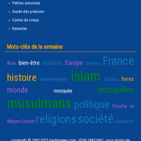
Petites annonces
Guide des prénoms
Cartes de voeux
Ramadan
Mots-clés de la semaine
France
Europe
bien-être
Asie
éducation
femmes
islam
histoire
livres
interreligieux
justice
mosquées
monde
mosquée
musulmans
politique
Proche et
société
religions
Moyen-Orient
solidarité
copyright © 2002-2025 Saphirnews.com - ISSN 2497-3432 - tous droits de