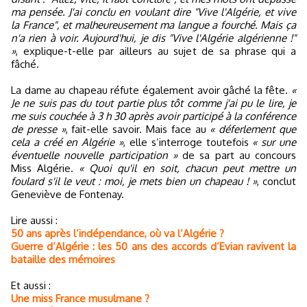
ma pensée. J'ai conclu en voulant dire "Vive l'Algérie, et vive
la France", et malheureusement ma langue a fourché. Mais ça
n'a rien à voir. Aujourd'hui, je dis "Vive l'Algérie algérienne !"
»
, explique-t-elle par ailleurs au sujet de sa phrase qui a
fâché.
La dame au chapeau réfute également avoir gâché la fête.
«
Je ne suis pas du tout partie plus tôt comme j'ai pu le lire, je
me suis couchée à 3 h 30 après avoir participé à la conférence
de presse »
, fait-elle savoir. Mais face au
« déferlement que
cela a créé en Algérie »
, elle s’interroge toutefois
« sur une
éventuelle nouvelle participation »
de sa part au concours
Miss Algérie.
« Quoi qu'il en soit, chacun peut mettre un
foulard s'il le veut : moi, je mets bien un chapeau ! »
, conclut
Geneviève de Fontenay.
Lire aussi :
50 ans après l’indépendance, où va l’Algérie ?
Guerre d’Algérie : les 50 ans des accords d’Evian ravivent la
bataille des mémoires
Et aussi :
Une miss France musulmane ?