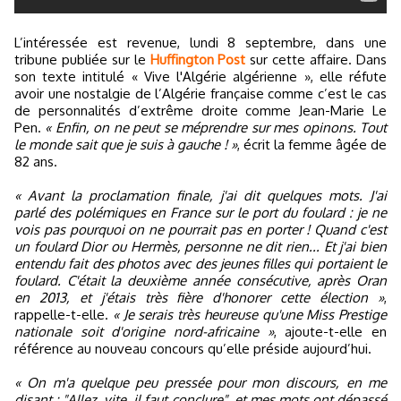
L’intéressée est revenue, lundi 8 septembre, dans une
tribune publiée sur le
Huffington Post
sur cette affaire. Dans
son texte intitulé « Vive l'Algérie algérienne », elle réfute
avoir une nostalgie de l’Algérie française comme c’est le cas
de personnalités d’extrême droite comme Jean-Marie Le
Pen.
« Enfin, on ne peut se méprendre sur mes opinons. Tout
le monde sait que je suis à gauche ! »
, écrit la femme âgée de
82 ans.
« Avant la proclamation finale, j'ai dit quelques mots. J'ai
parlé des polémiques en France sur le port du foulard : je ne
vois pas pourquoi on ne pourrait pas en porter ! Quand c'est
un foulard Dior ou Hermès, personne ne dit rien... Et j'ai bien
entendu fait des photos avec des jeunes filles qui portaient le
foulard. C'était la deuxième année consécutive, après Oran
en 2013, et j'étais très fière d'honorer cette élection »
,
rappelle-t-elle.
« Je serais très heureuse qu'une Miss Prestige
nationale soit d'origine nord-africaine »
, ajoute-t-elle en
référence au nouveau concours qu’elle préside aujourd’hui.
« On m'a quelque peu pressée pour mon discours, en me
disant : "Allez, vite, il faut conclure", et mes mots ont dépassé