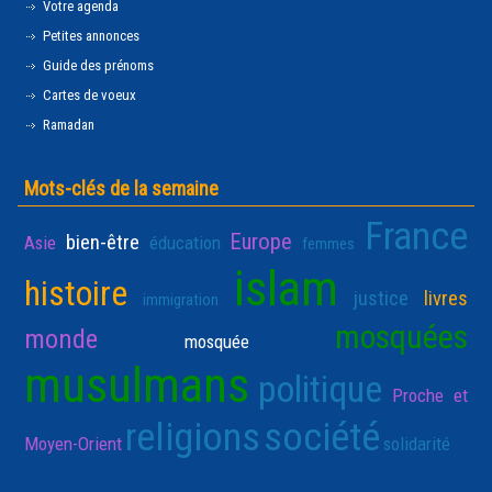
Votre agenda
Petites annonces
Guide des prénoms
Cartes de voeux
Ramadan
Mots-clés de la semaine
France
Europe
bien-être
Asie
éducation
femmes
islam
histoire
justice
livres
immigration
mosquées
monde
mosquée
musulmans
politique
Proche et
religions
société
Moyen-Orient
solidarité