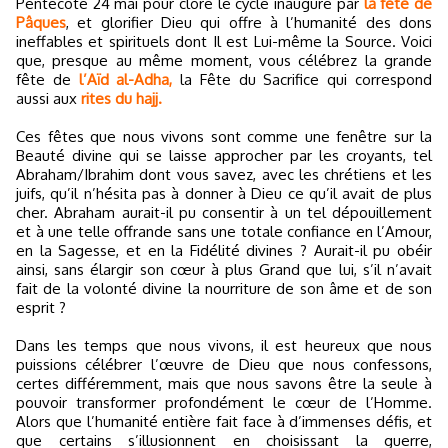
Pentecôte 24 mai pour clore le cycle inauguré par
la fête de
Pâques
, et glorifier Dieu qui offre à l’humanité des dons
ineffables et spirituels dont Il est Lui-même la Source. Voici
que, presque au même moment, vous célébrez la grande
fête de
l’Aïd al-Adha,
la Fête du Sacrifice qui correspond
aussi aux
rites du hajj.
Ces fêtes que nous vivons sont comme une fenêtre sur la
Beauté divine qui se laisse approcher par les croyants, tel
Abraham/Ibrahim dont vous savez, avec les chrétiens et les
juifs, qu’il n’hésita pas à donner à Dieu ce qu’il avait de plus
cher. Abraham aurait-il pu consentir à un tel dépouillement
et à une telle offrande sans une totale confiance en l’Amour,
en la Sagesse, et en la Fidélité divines ? Aurait-il pu obéir
ainsi, sans élargir son cœur à plus Grand que lui, s’il n’avait
fait de la volonté divine la nourriture de son âme et de son
esprit ?
Dans les temps que nous vivons, il est heureux que nous
puissions célébrer l’œuvre de Dieu que nous confessons,
certes différemment, mais que nous savons être la seule à
pouvoir transformer profondément le cœur de l’Homme.
Alors que l’humanité entière fait face à d’immenses défis, et
que certains s’illusionnent en choisissant la guerre,