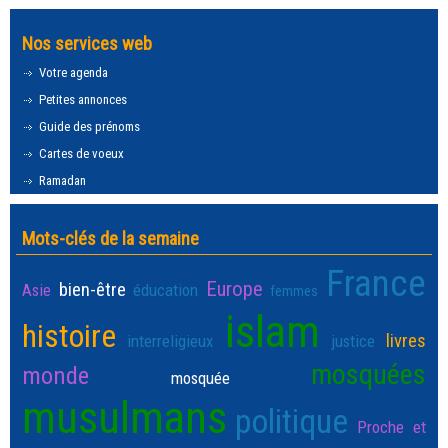
Nos services web
Votre agenda
Petites annonces
Guide des prénoms
Cartes de voeux
Ramadan
Mots-clés de la semaine
France
Europe
bien-être
Asie
éducation
femmes
islam
histoire
livres
interreligieux
justice
mosquées
monde
mosquée
musulmans
politique
Proche et