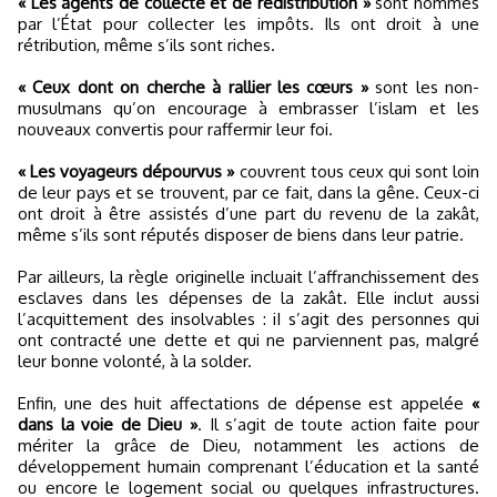
« Les agents de collecte et de redistribution »
sont nommés
par l’État pour collecter les impôts. Ils ont droit à une
rétribution, même s’ils sont riches.
« Ceux dont on cherche à rallier les cœurs »
sont les non-
musulmans qu’on encourage à embrasser l’islam et les
nouveaux convertis pour raffermir leur foi.
« Les voyageurs dépourvus »
couvrent tous ceux qui sont loin
de leur pays et se trouvent, par ce fait, dans la gêne. Ceux-ci
ont droit à être assistés d’une part du revenu de la zakât,
même s’ils sont réputés disposer de biens dans leur patrie.
Par ailleurs, la règle originelle incluait l’affranchissement des
esclaves dans les dépenses de la zakât. Elle inclut aussi
l’acquittement des insolvables : iI s’agit des personnes qui
ont contracté une dette et qui ne parviennent pas, malgré
leur bonne volonté, à la solder.
Enfin, une des huit affectations de dépense est appelée
«
dans la voie de Dieu »
. Il s’agit de toute action faite pour
mériter la grâce de Dieu, notamment les actions de
développement humain comprenant l’éducation et la santé
ou encore le logement social ou quelques infrastructures.