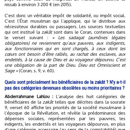
nissab à environ 3 200 € (en 2015).
C’est donc un véritable impôt de solidarité, ou impôt social.
C’est l’État musulman qui l’applique, qui le distribue aux
nécessiteux durables ou passagers. Les sources textuelles
qui ont institué la
zakât
sont dans le Coran, contenues dans
le verset suivant :
« Les sadaqat (aumônes légales
obligatoires) ne reviennent qu’aux pauvres, aux indigents,
aux fonctionnaires qui en sont chargés, à ceux dont les
cœurs ont besoin d’être ralliés, au rachat des esclaves, aux
endettés, à la cause de Dieu et au voyageur dépourvu. C’est
une obligation de la part de Dieu. Dieu est Omniscient et
Sage »
(Coran, s. 9, v. 60).
Quels sont précisément les bénéficiaires de la zakât ? N’y a-t-il
pas des catégories devenues obsolètes ou moins prioritaires ?
Abderrahmane Lahlou :
L’analyse des huit catégories de
bénéficiaires de la
zakât
telles que décrites dans la sourate
9, verset 60 affiche les priorités de la société musulmane à
l’époque de la Révélation, et révèle la prédominance des
dépenses sociales, représentées par les pauvres, les
indigents, les endettés et les voyageurs dépourvus, en plus
d’une catégorie accessoire (au sens de la comptabilité) que