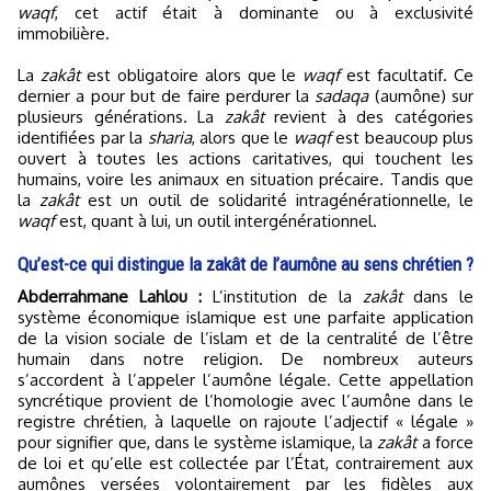
waqf
, cet actif était à dominante ou à exclusivité
immobilière.
La
zakât
est obligatoire alors que le
waqf
est facultatif. Ce
dernier a pour but de faire perdurer la
sadaqa
(aumône) sur
plusieurs générations. La
zakât
revient à des catégories
identifiées par la
sharia
, alors que le
waqf
est beaucoup plus
ouvert à toutes les actions caritatives, qui touchent les
humains, voire les animaux en situation précaire. Tandis que
la
zakât
est un outil de solidarité intragénérationnelle, le
waqf
est, quant à lui, un outil intergénérationnel.
Qu’est-ce qui distingue la zakât de l’aumône au sens chrétien ?
Abderrahmane Lahlou :
L’institution de la
zakât
dans le
système économique islamique est une parfaite application
de la vision sociale de l’islam et de la centralité de l’être
humain dans notre religion. De nombreux auteurs
s’accordent à l’appeler l’aumône légale. Cette appellation
syncrétique provient de l’homologie avec l’aumône dans le
registre chrétien, à laquelle on rajoute l’adjectif « légale »
pour signifier que, dans le système islamique, la
zakât
a force
de loi et qu’elle est collectée par l’État, contrairement aux
aumônes versées volontairement par les fidèles aux