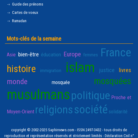
Guide des prénoms
Cartes de voeux
Ramadan
Mots-clés de la semaine
France
Europe
bien-être
Asie
éducation
femmes
islam
histoire
justice
livres
immigration
mosquées
monde
mosquée
musulmans
politique
Proche et
société
religions
Moyen-Orient
solidarité
copyright © 2002-2025 Saphirnews.com - ISSN 2497-3432 - tous droits de
reproduction et représentation réservés et strictement limités - Déclaration Cnil n°