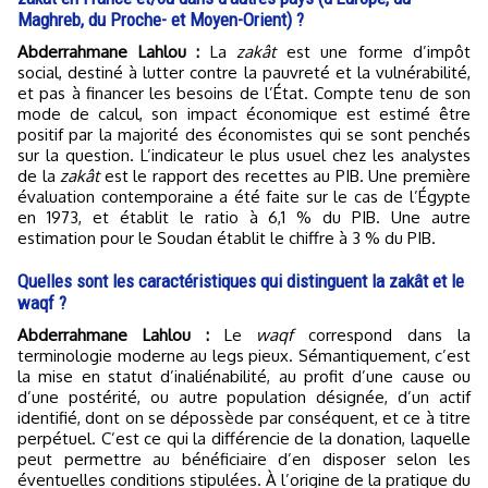
Maghreb, du Proche- et Moyen-Orient) ?
Abderrahmane Lahlou :
La
zakât
est une forme d’impôt
social, destiné à lutter contre la pauvreté et la vulnérabilité,
et pas à financer les besoins de l’État. Compte tenu de son
mode de calcul, son impact économique est estimé être
positif par la majorité des économistes qui se sont penchés
sur la question. L’indicateur le plus usuel chez les analystes
de la
zakât
est le rapport des recettes au PIB. Une première
évaluation contemporaine a été faite sur le cas de l’Égypte
en 1973, et établit le ratio à 6,1 % du PIB. Une autre
estimation pour le Soudan établit le chiffre à 3 % du PIB.
Quelles sont les caractéristiques qui distinguent la zakât et le
waqf ?
Abderrahmane Lahlou :
Le
waqf
correspond dans la
terminologie moderne au legs pieux. Sémantiquement, c’est
la mise en statut d’inaliénabilité, au profit d’une cause ou
d’une postérité, ou autre population désignée, d’un actif
identifié, dont on se dépossède par conséquent, et ce à titre
perpétuel. C’est ce qui la différencie de la donation, laquelle
peut permettre au bénéficiaire d’en disposer selon les
éventuelles conditions stipulées. À l’origine de la pratique du