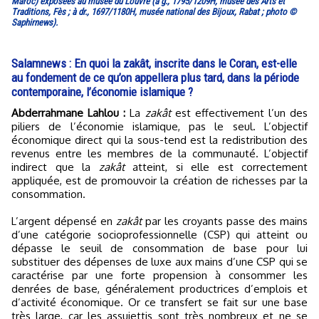
Maroc) exposées au musée du Louvre (à g., 1795/1209H, musée des Arts et
Traditions, Fès ; à dr., 1697/1180H, musée national des Bijoux, Rabat ; photo ©
Saphirnews).
Salamnews : En quoi la zakât, inscrite dans le Coran, est-elle
au fondement de ce qu’on appellera plus tard, dans la période
contemporaine, l’économie islamique ?
Abderrahmane Lahlou :
La
zakât
est effectivement l’un des
piliers de l’économie islamique, pas le seul. L’objectif
économique direct qui la sous-tend est la redistribution des
revenus entre les membres de la communauté. L’objectif
indirect que la
zakât
atteint, si elle est correctement
appliquée, est de promouvoir la création de richesses par la
consommation.
L’argent dépensé en
zakât
par les croyants passe des mains
d’une catégorie socioprofessionnelle (CSP) qui atteint ou
dépasse le seuil de consommation de base pour lui
substituer des dépenses de luxe aux mains d’une CSP qui se
caractérise par une forte propension à consommer les
denrées de base, généralement productrices d’emplois et
d’activité économique. Or ce transfert se fait sur une base
très large, car les assujettis sont très nombreux et ne se