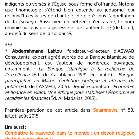
indigents ou versés à l’Église, sous forme d’offrande. Notons
que l’homologie s’étend bien entendu au judaïsme, qui
reconnaît ces actes de charité et de piété sous l’appellation
de la
tsedaqa
. Aussi bien en hébreu qu’en arabe, le nom
renvoie au sens de la justesse et de l’authenticité (de la foi),
au-delà du sens de la solidarité.
***
*
Abderrahmane Lahlou
, fondateur-directeur d’ABWAB
Consultants, expert agréé auprès de la Banque islamique de
développement, est l’auteur de nombreux ouvrages,
notamment :
La Banque islamique à la recherche de
l’excellence
(Éd. de Casablanca, 1991, en arabe) ;
Banque
participative au Maroc, évolution juridique et attentes du
public
(Éd. de l’ASMECI, 2015). Dernière parution :
Économie
et finance en islam. Une éthique pour stabiliser l’économie et
recadrer les finances
(Éd. Al Madariss, 2015).
Première parution de cet article dans
Salamnews,
n° 53,
juillet-août 2015.
Lire aussi :
Combattre la pauvreté dans le monde : un devoir religieux
de tout-e musulman-e