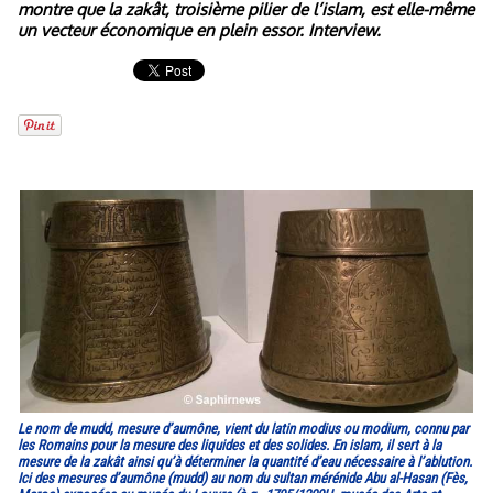
montre que la zakât, troisième pilier de l’islam, est elle-même
un vecteur économique en plein essor. Interview.
Le nom de mudd, mesure d’aumône, vient du latin modius ou modium, connu par
les Romains pour la mesure des liquides et des solides. En islam, il sert à la
mesure de la zakât ainsi qu’à déterminer la quantité d’eau nécessaire à l’ablution.
Ici des mesures d’aumône (mudd) au nom du sultan mérénide Abu al-Hasan (Fès,