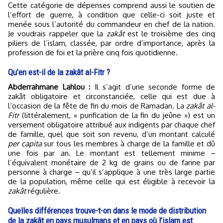
Cette catégorie de dépenses comprend aussi le soutien de
l’effort de guerre, à condition que celle-ci soit juste et
menée sous l’autorité du commandeur en chef de la nation.
Je voudrais rappeler que la
zakât
est le troisième des cinq
piliers de l’islam, classée, par ordre d’importance, après la
profession de foi et la prière cinq fois quotidienne.
Qu’en est-il de la zakât al-Fitr ?
Abderrahmane Lahlou :
Il s’agit d’une seconde forme de
zakât obligatoire et circonstanciée, celle qui est due à
l’occasion de la fête de fin du mois de Ramadan. La
zakât al-
Fitr
(littéralement, « purification de la fin du jeûne ») est un
versement obligatoire attribué aux indigents par chaque chef
de famille, quel que soit son revenu, d’un montant calculé
per capita
sur tous les membres à charge de la famille et dû
une fois par an. Le montant est tellement minime ‒
l’équivalent monétaire de 2 kg de grains ou de farine par
personne à charge ‒ qu’il s’applique à une très large partie
de la population, même celle qui est éligible à recevoir la
zakât
régulière.
Quelles différences trouve-t-on dans le mode de distribution
de la zakât en pays musulmans et en pays où l’islam est