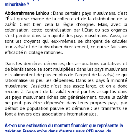
minoritaire ?
Abderrahmane Lahlou :
Dans certains pays musulmans, c’est
l’État qui se charge de la collecte et de la distribution de la
zakât
. C’est bien cela la règle d’origine. Mais, avec la
colonisation, cette centralisation par l’État ou ses organes
s’est perdue dans la majorité des pays musulmans. Aussi, ce
sont les croyants qui, eux-mêmes, se chargent de calculer
leur
zakât
et de la distribuer directement, ce qui se fait sans
efficacité ni ciblage rationnel.
Dans les dernières décennies, des associations caritatives et
de bienfaisance se sont multipliées dans les pays musulmans
et s’alimentent de plus en plus de l’argent de la
zakât
, ce qui
rationnalise un peu les dépenses. Dans les pays à minorité
musulmane, l’assiette n’est pas assez large, et on a donc
recours à l’argent de la zakât versé par les assujettis dans
les pays musulmans riches car, généralement, toute la
zakât
ne peut pas être dépensée dans leurs propres pays, par
défaut de population pauvre et démunie : les transferts se
font à travers des associations internationales.
A-t-on une estimation du montant financier que représente la
zakât en France et/ou dans d’autres pays (d’Europe, du