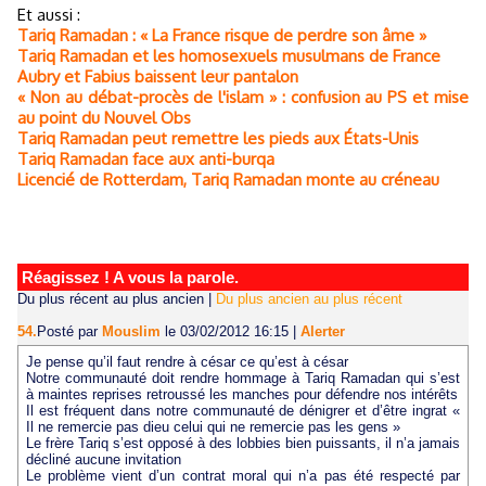
Et aussi :
Tariq Ramadan : « La France risque de perdre son âme »
Tariq Ramadan et les homosexuels musulmans de France
Aubry et Fabius baissent leur pantalon
« Non au débat-procès de l'islam » : confusion au PS et mise
au point du Nouvel Obs
Tariq Ramadan peut remettre les pieds aux États-Unis
Tariq Ramadan face aux anti-burqa
Licencié de Rotterdam, Tariq Ramadan monte au créneau
Réagissez ! A vous la parole.
Du plus récent au plus ancien
|
Du plus ancien au plus récent
54.
Posté par
Mouslim
le 03/02/2012 16:15
|
Alerter
Je pense qu’il faut rendre à césar ce qu’est à césar
Notre communauté doit rendre hommage à Tariq Ramadan qui s’est
à maintes reprises retroussé les manches pour défendre nos intérêts
Il est fréquent dans notre communauté de dénigrer et d’être ingrat «
Il ne remercie pas dieu celui qui ne remercie pas les gens »
Le frère Tariq s’est opposé à des lobbies bien puissants, il n’a jamais
décliné aucune invitation
Le problème vient d’un contrat moral qui n’a pas été respecté par