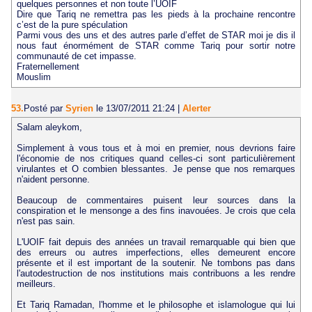
quelques personnes et non toute l’UOIF
Dire que Tariq ne remettra pas les pieds à la prochaine rencontre
c’est de la pure spéculation
Parmi vous des uns et des autres parle d’effet de STAR moi je dis il
nous faut énormément de STAR comme Tariq pour sortir notre
communauté de cet impasse.
Fraternellement
Mouslim
53.
Posté par
Syrien
le 13/07/2011 21:24
|
Alerter
Salam aleykom,
Simplement à vous tous et à moi en premier, nous devrions faire
l'économie de nos critiques quand celles-ci sont particulièrement
virulantes et O combien blessantes. Je pense que nos remarques
n'aident personne.
Beaucoup de commentaires puisent leur sources dans la
conspiration et le mensonge a des fins inavouées. Je crois que cela
n'est pas sain.
L'UOIF fait depuis des années un travail remarquable qui bien que
des erreurs ou autres imperfections, elles demeurent encore
présente et il est important de la soutenir. Ne tombons pas dans
l'autodestruction de nos institutions mais contribuons a les rendre
meilleurs.
Et Tariq Ramadan, l'homme et le philosophe et islamologue qui lui