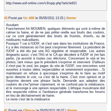
http://www.uoif-online.com/v3/spip.php?article921
42.
Posté par
Un AMI
le 05/05/2011 13:25
|
Alerter
Assalam
Franchement Ait MOUMEN, quelques éléments qui sont à même de
calmer ta haine, et de ne pas prêter oreille aux bruits des couloirs,
car ce sont généralement des bruits de frustrés, d'oisifs, ou de
médisants malveillants.
Pourquoi ? car à l'UOIF, et c'est rare dans les institutions de France,
il y a des instances où l'on peut s'exprimer librement. La président de
l'UOIF a été élu par une AG régulière et respectable. Les autres
dirigeants aussi, c'est l'AG et le CA qui décident à l'UOIF et j'en fais
partie, j'ai assisté à toutes ces éléctions. Concernant le site et les
photos, tant mieux que le président s'exprime et intervient. D'ailleurs
il n'est pas le seul, les pages du site de l'UOIF, ses rencontres sont
ouvertes à toutes idées respectables et sereinement exposées....Si
maintenant on refuse à quiconque s'exprime de le faire au motif
qu'on deteste le voir, ca c'est de la haine. C'est mon opinion et je
l'exprime devient une phrase facile. Demande aux adeptes des
couloirs de s'ex^primer clairement, et ne confond pas la médisance,
et le mensonge à une opinion respectable. L'éthique musulmane doit
être respectée même si l'ambiance générale transforme les forums
en lieu de déchainement de haine.
Le reste c'est de la médisance
41.
Posté par
Othman
le 05/05/2011 00:07
|
Alerter