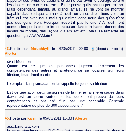
rapporter des bruits de couloirs et de ne pas avoir le courage de dire
les choses en public etc etc... Et je pense qu'ils ont un peu raison.
Mais cependant, jamais, au grand jamais, ils ne vont se montrer
capable d'autocritique. Jamais à l'uoif, on va se dire : tiens voici un
frère qui est avec nous mais qui estime dans notre dos qu'on n'est
pas des gens bien. Pourquoi n'ose-t-il pas le dire ? A l'uoif, font
comme les posts que je lis ici: accuser d'avoir la haine, donner des
leçons de morale, des leçons d'islam etc etc. Mais se remettre en
question, ça ZAAAAMain !
46.
Posté par
Mouchkyll
le 06/05/2011 09:08
(depuis mobile)
|
Alerter
@ait Moumen :
Quand est ce que les personnes jugeront simplement les
compétences des autres et arrêteront de se focaliser sur leurs
filiation, leurs familles etc.
Exemple : Tariq ramadan on lui rappelle toujours sa filiation
Est ce que avoir deux personnes de la même famille engagée dans
dawa est un crime surtout si les deux font preuve de leurs
compétences et ont été élus par une assemble Generale
représentative de plus de 300 associations ?
45.
Posté par
karim
le 05/05/2011 16:33
|
Alerter
assalamo alaykom
je peux témoigner que l'UOIF a été auprès des soeurs: je tiens à