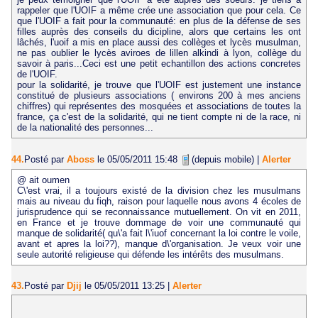
rappeler que l'UOIF a même crée une association que pour cela. Ce
que l'UOIF a fait pour la communauté: en plus de la défense de ses
filles auprès des conseils du dicipline, alors que certains les ont
lâchés, l'uoif a mis en place aussi des collèges et lycès musulman,
ne pas oublier le lycès aviroes de lillen alkindi à lyon, collège du
savoir à paris...Ceci est une petit echantillon des actions concretes
de l'UOIF.
pour la solidarité, je trouve que l'UOIF est justement une instance
constitué de plusieurs associations ( environs 200 à mes anciens
chiffres) qui représentes des mosquées et associations de toutes la
france, ça c'est de la solidarité, qui ne tient compte ni de la race, ni
de la nationalité des personnes...
44.
Posté par
Aboss
le 05/05/2011 15:48
(depuis mobile)
|
Alerter
@ ait oumen
C\'est vrai, il a toujours existé de la division chez les musulmans
mais au niveau du fiqh, raison pour laquelle nous avons 4 écoles de
jurisprudence qui se reconnaissance mutuellement. On vit en 2011,
en France et je trouve dommage de voir une communauté qui
manque de solidarité( qu\'a fait l\'iuof concernant la loi contre le voile,
avant et apres la loi??), manque d\'organisation. Je veux voir une
seule autorité religieuse qui défende les intérêts des musulmans.
43.
Posté par
Djij
le 05/05/2011 13:25
|
Alerter