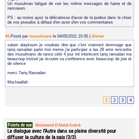
Un musulman fatigué de voir les même messages de haine et de
rancoeurs.
PS : au moins ayez la délicatesse d'avoir de la pudeur dans le choix
de vos pseudos à défaut d'en avoir d'en vos commentaires
40.
Posté par
musulmane
le 04/05/2011 15:05
|
Alerter
salam alaykoum je voudrais dire que c'est vraiment dommage que
tariq ramadan parte moi meme j'ai participer a laa 28 eme rencontre
des musulmans de rance cété 4 jour tré interécent tariq ramadan ma
beaucoup instruit jai écouter sa conférence avec beaucoup de joie et
de silence
merci Tariq Ramadan
Machaallah
1
2
3
4
Points de vue
-
Mohammed El Mahdi Krabch
Le dialogue avec l’Autre dans sa pleine diversité pour
diffuser la culture de la paix (3/3)