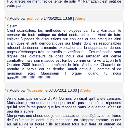
PS: arretez de mentir et de tenter de salir Mr Ramadan c'est petit de
votre part!
48.
Posté par
justice
le 14/05/2011 13:59
|
Alerter
Salam
C'est scandaleux les méthodes employées par Tariq Ramadan le
censeur de toute critique ou débat contradictoire, il vient de faire
enlever 3 pages de discussions sur son cas et ses pratiques ainti
islamiques et anti démocratiques sur Mejlis dont les responsables
refusent de donner la moindre explication sur la suppression de ces
pages d'échanges très instructifs et vérifiables . Ces méthodes sont
dignes des dictateurs de chez nous que ramadan est censé
combattre mais son masque est tombé comme on l'a vu à Lyon le 9
Octobre 2009 lorsqu'il a empêché le frère Abdelaziz Chaambi de
porndre la parole car ce dernire l'aurait critiqué , comme si ce
monsieur était Maâssoum ! orgueil quand tu nous
tiens!!!!!!!!!!!!!!!!!!!!!!!!!!!!!!!!!!
47.
Posté par
Youssouf
le 08/05/2011 10:00
|
Alerter
Je ne sais pas ce qu'a dit Ait Oumen, on dirait qu'il a été censuré.
Mais alors je me demande pouquoi on n'a pas censuré les réponses
qui lui sont faites parce que les réponses sans la question, c'est un
peu dur à suivre.
Moi je vois une chose que je connaissais un peu déjà avec les frères
de l'uoif mais ici dans leurs messages ça s'impose comme un nez
au milieu de la figure : ils accusent tous leur frère ait oumen de