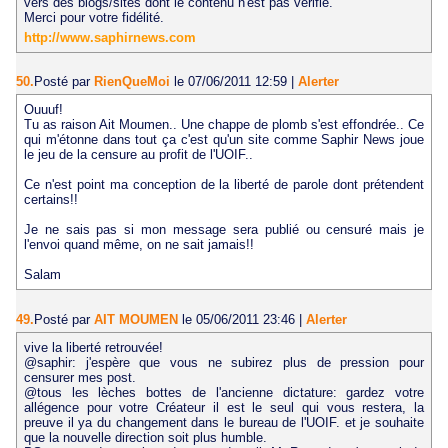
vers des blogs/sites dont le contenu n'est pas vérifié.
Merci pour votre fidélité.
http://www.saphirnews.com
50.
Posté par
RienQueMoi
le 07/06/2011 12:59
|
Alerter
Ouuuf!
Tu as raison Ait Moumen.. Une chappe de plomb s'est effondrée.. Ce
qui m'étonne dans tout ça c'est qu'un site comme Saphir News joue
le jeu de la censure au profit de l'UOIF..
Ce n'est point ma conception de la liberté de parole dont prétendent
certains!!
Je ne sais pas si mon message sera publié ou censuré mais je
l'envoi quand même, on ne sait jamais!!
Salam
49.
Posté par
AIT MOUMEN
le 05/06/2011 23:46
|
Alerter
vive la liberté retrouvée!
@saphir: j'espère que vous ne subirez plus de pression pour
censurer mes post.
@tous les lèches bottes de l'ancienne dictature: gardez votre
allégence pour votre Créateur il est le seul qui vous restera, la
preuve il ya du changement dans le bureau de l'UOIF. et je souhaite
que la nouvelle direction soit plus humble.