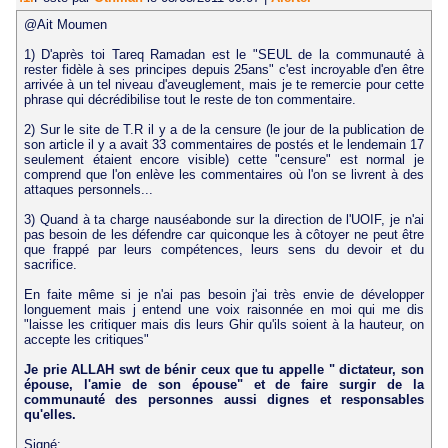
@Ait Moumen
1) D'après toi Tareq Ramadan est le "SEUL de la communauté à
rester fidèle à ses principes depuis 25ans" c'est incroyable d'en être
arrivée à un tel niveau d'aveuglement, mais je te remercie pour cette
phrase qui décrédibilise tout le reste de ton commentaire.
2) Sur le site de T.R il y a de la censure (le jour de la publication de
son article il y a avait 33 commentaires de postés et le lendemain 17
seulement étaient encore visible) cette "censure" est normal je
comprend que l'on enlève les commentaires où l'on se livrent à des
attaques personnels...
3) Quand à ta charge nauséabonde sur la direction de l'UOIF, je n'ai
pas besoin de les défendre car quiconque les à côtoyer ne peut être
que frappé par leurs compétences, leurs sens du devoir et du
sacrifice.
En faite même si je n'ai pas besoin j'ai très envie de développer
longuement mais j entend une voix raisonnée en moi qui me dis
"laisse les critiquer mais dis leurs Ghir qu'ils soient à la hauteur, on
accepte les critiques"
Je prie ALLAH swt de bénir ceux que tu appelle " dictateur, son
épouse, l'amie de son épouse" et de faire surgir de la
communauté des personnes aussi dignes et responsables
qu'elles.
Signé: