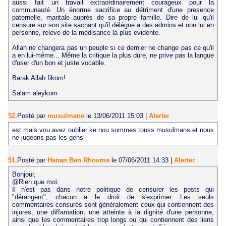
aussi fait un travail extraordinairement courageux pour la
communauté. Un énorme sacrifice au détriment d'une presence
paternelle, maritale auprès de sa propre famille. Dire de lui qu'il
censure sur son site sachant qu'il délégue a des admins et non lui en
personne, releve de la médisance la plus evidente.
Allah ne changera pas un peuple si ce dernier ne change pas ce qu'il
a en lui-même... Même la critique la plus dure, ne prive pas la langue
d'user d'un bon et juste vocable.
Barak Allah fikom!
Salam aleykom
52.
Posté par
musulmane
le 13/06/2011 15:03
|
Alerter
est mais vou avez oublier ke nou sommes touss musulmans et nous
ne jugeons pas les gens
51.
Posté par
Hanan Ben Rhouma
le 07/06/2011 14:33
|
Alerter
Bonjour,
@Rien que moi:
Il n'est pas dans notre politique de censurer les posts qui
"dérangent", chacun a le droit de s'exprimer. Les seuls
commentaires censurés sont généralement ceux qui contiennent des
injures, une diffamation, une atteinte à la dignité d'une personne,
ainsi que les commentaires trop longs ou qui contiennent des liens