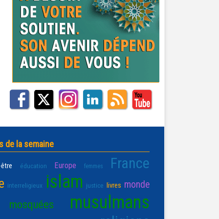
s de la semaine
France
Europe
-être
éducation
femmes
islam
e
monde
livres
interreligieux
justice
musulmans
mosquées