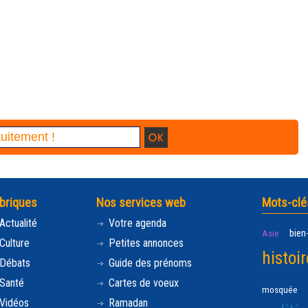
briques
Nos services web
Mots-clé
Actualité
Votre agenda
bien
Asie
Culture
Petites annonces
histoir
Débats
Guide des prénoms
Santé
Cartes de voeux
mosquée
Vidéos
Ramadan