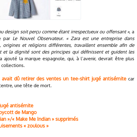
u design soit perçu comme étant irrespectueux ou offensant »
, a
ée par
Le Nouvel Observateur
.
« Zara est une entreprise dans
, origines et religions différentes, travaillent ensemble afin de
et la dignité sont des principes qui définissent et guident les
 a ajouté la marque espagnole, qui, à l’avenir, devrait être plus
 collections.
avait dû retirer des ventes un tee-shirt jugé antisémite
car
 centre, une tête de mort.
jugé antisémite
 boycott de Mango
sian »/« Make Me Indian » supprimés
éguisements « zoulous »