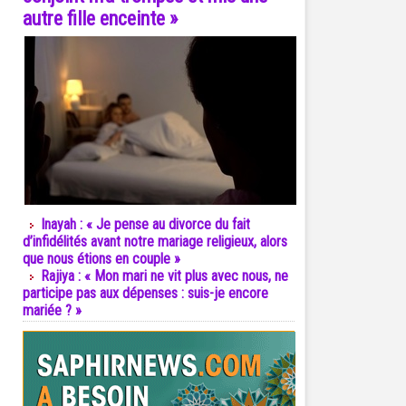
autre fille enceinte »
Inayah : « Je pense au divorce du fait
d’infidélités avant notre mariage religieux, alors
que nous étions en couple »
Rajiya : « Mon mari ne vit plus avec nous, ne
participe pas aux dépenses : suis-je encore
mariée ? »