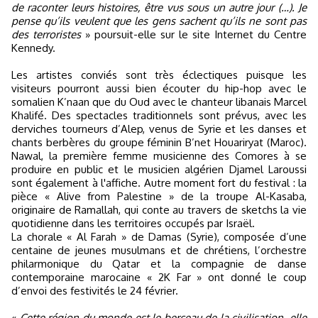
de raconter leurs histoires, être vus sous un autre jour (…). Je
pense qu’ils veulent que les gens sachent qu’ils ne sont pas
des terroristes
» poursuit-elle sur le site Internet du Centre
Kennedy.
Les artistes conviés sont très éclectiques puisque les
visiteurs pourront aussi bien écouter du hip-hop avec le
somalien K’naan que du Oud avec le chanteur libanais Marcel
Khalifé. Des spectacles traditionnels sont prévus, avec les
derviches tourneurs d’Alep, venus de Syrie et les danses et
chants berbères du groupe féminin B’net Houariryat (Maroc).
Nawal, la première femme musicienne des Comores à se
produire en public et le musicien algérien Djamel Laroussi
sont également à l'affiche. Autre moment fort du festival : la
pièce « Alive from Palestine » de la troupe Al-Kasaba,
originaire de Ramallah, qui conte au travers de sketchs la vie
quotidienne dans les territoires occupés par Israël.
La chorale « Al Farah » de Damas (Syrie), composée d’une
centaine de jeunes musulmans et de chrétiens, l’orchestre
philarmonique du Qatar et la compagnie de danse
contemporaine marocaine « 2K Far » ont donné le coup
d’envoi des festivités le 24 février.
«
Cette région du monde est le berceau de la civilisation, elle