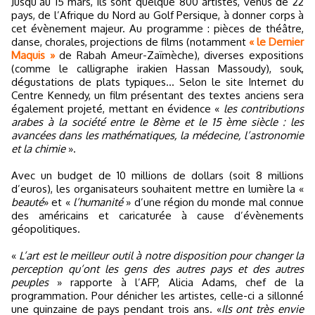
Jusqu’au 15 mars, ils sont quelque 800 artistes, venus de 22
pays, de l’Afrique du Nord au Golf Persique, à donner corps à
cet évènement majeur. Au programme : pièces de théâtre,
danse, chorales, projections de films (notamment
« le Dernier
Maquis »
de Rabah Ameur-Zaïmèche), diverses expositions
(comme le calligraphe irakien Hassan Massoudy), souk,
dégustations de plats typiques… Selon le site Internet du
Centre Kennedy, un film présentant des textes anciens sera
également projeté, mettant en évidence «
les contributions
arabes à la société entre le 8ème et le 15 ème siècle : les
avancées dans les mathématiques, la médecine, l’astronomie
et la chimie
».
Avec un budget de 10 millions de dollars (soit 8 millions
d’euros), les organisateurs souhaitent mettre en lumière la «
beauté
» et «
l’humanité
» d’une région du monde mal connue
des américains et caricaturée à cause d’évènements
géopolitiques.
«
L’art est le meilleur outil à notre disposition pour changer la
perception qu’ont les gens des autres pays et des autres
peuples
» rapporte à l’AFP, Alicia Adams, chef de la
programmation. Pour dénicher les artistes, celle-ci a sillonné
une quinzaine de pays pendant trois ans. «
Ils ont très envie