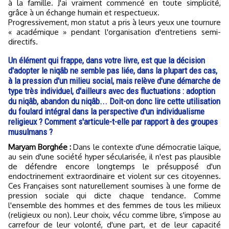
à la famille. J'ai vraiment commencé en toute simplicité,
grâce à un échange humain et respectueux.
Progressivement, mon statut a pris à leurs yeux une tournure
« académique » pendant l'organisation d'entretiens semi-
directifs.
Un élément qui frappe, dans votre livre, est que la décision
d'adopter le niqâb ne semble pas liée, dans la plupart des cas,
à la pression d'un milieu social, mais relève d'une démarche de
type très individuel, d'ailleurs avec des fluctuations : adoption
du niqâb, abandon du niqâb... Doit-on donc lire cette utilisation
du foulard intégral dans la perspective d'un individualisme
religieux ? Comment s'articule-t-elle par rapport à des groupes
musulmans ?
Maryam Borghée :
Dans le contexte d'une démocratie laïque,
au sein d'une société hyper sécularisée, il n'est pas plausible
de défendre encore longtemps le présupposé d'un
endoctrinement extraordinaire et violent sur ces citoyennes.
Ces Françaises sont naturellement soumises à une forme de
pression sociale qui dicte chaque tendance. Comme
l'ensemble des hommes et des femmes de tous les milieux
(religieux ou non). Leur choix, vécu comme libre, s'impose au
carrefour de leur volonté, d'une part, et de leur capacité