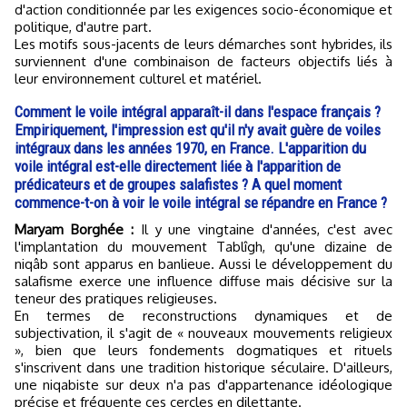
d'action conditionnée par les exigences socio-économique et
politique, d'autre part.
Les motifs sous-jacents de leurs démarches sont hybrides, ils
surviennent d'une combinaison de facteurs objectifs liés à
leur environnement culturel et matériel.
Comment le voile intégral apparaît-il dans l'espace français ?
Empiriquement, l'impression est qu'il n'y avait guère de voiles
intégraux dans les années 1970, en France. L'apparition du
voile intégral est-elle directement liée à l'apparition de
prédicateurs et de groupes salafistes ? A quel moment
commence-t-on à voir le voile intégral se répandre en France ?
Maryam Borghée :
Il y une vingtaine d'années, c'est avec
l'implantation du mouvement Tablîgh, qu'une dizaine de
niqâb sont apparus en banlieue. Aussi le développement du
salafisme exerce une influence diffuse mais décisive sur la
teneur des pratiques religieuses.
En termes de reconstructions dynamiques et de
subjectivation, il s'agit de « nouveaux mouvements religieux
», bien que leurs fondements dogmatiques et rituels
s'inscrivent dans une tradition historique séculaire. D'ailleurs,
une niqabiste sur deux n'a pas d'appartenance idéologique
précise et fréquente ces cercles en dilettante.