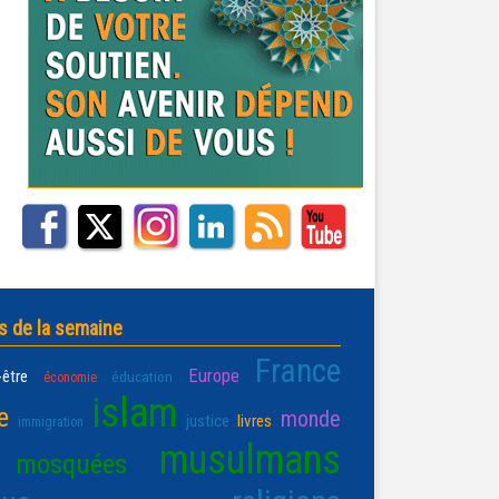
s de la semaine
France
Europe
-être
éducation
économie
islam
e
monde
justice
livres
immigration
musulmans
mosquées