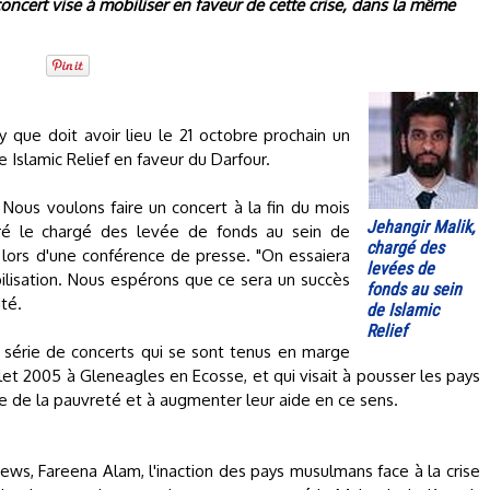
 concert vise à mobiliser en faveur de cette crise, dans la même
que doit avoir lieu le 21 octobre prochain un
e Islamic Relief en faveur du Darfour.
 Nous voulons faire un concert à la fin du mois
Jehangir Malik,
aré le chargé des levée de fonds au sein de
chargé des
ik, lors d'une conférence de presse. "On essaiera
levées de
lisation. Nous espérons que ce sera un succès
fonds au sein
uté.
de Islamic
Relief
ne série de concerts qui se sont tenus en marge
t 2005 à Gleneagles en Ecosse, et qui visait à pousser les pays
e de la pauvreté et à augmenter leur aide en ce sens.
ws, Fareena Alam, l'inaction des pays musulmans face à la crise