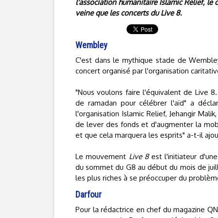
l'association humanitaire Islamic Relief, le
veine que les concerts du Live 8.
Wembley
C'est dans le mythique stade de Wembley 
concert organisé par l'organisation caritativ
"Nous voulons faire l'équivalent de Live 8.
de ramadan pour célébrer l'aïd" a décl
l'organisation Islamic Relief, Jehangir Mal
de lever des fonds et d'augmenter la mobi
et que cela marquera les esprits" a-t-il ajo
Le mouvement
Live 8
est l'initiateur d'u
du sommet du G8 au début du mois de juille
les plus riches à se préoccuper du problèm
Darfour
Pour la rédactrice en chef du magazine QNe