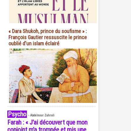
« Dara Shukoh, prince du soufisme » :
François Gautier ressuscite le prince
oublié d'un islam éclairé
Psycho
-
Abdelnour Zahrali
Farah : « J’ai découvert que mon
conjoint m’a trompée et mis une