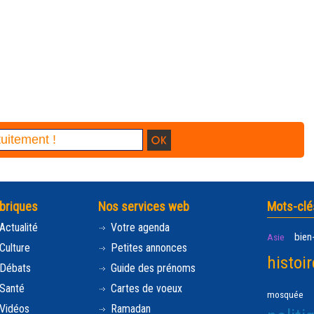
briques
Nos services web
Mots-clé
Actualité
Votre agenda
bien
Asie
Culture
Petites annonces
histoir
Débats
Guide des prénoms
Santé
Cartes de voeux
mosquée
Vidéos
Ramadan