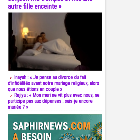
autre fille enceinte »
Inayah : « Je pense au divorce du fait
d’infidélités avant notre mariage religieux, alors
que nous étions en couple »
Rajiya : « Mon mari ne vit plus avec nous, ne
participe pas aux dépenses : suis-je encore
mariée ? »