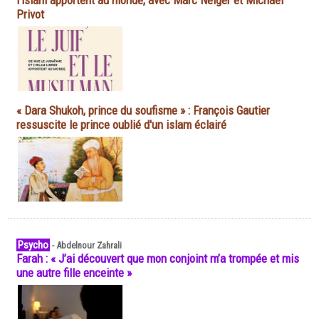
l'islam apportent au monde, avec Marc Neiger et Michaël
Privot
« Dara Shukoh, prince du soufisme » : François Gautier
ressuscite le prince oublié d'un islam éclairé
Psycho
-
Abdelnour Zahrali
Farah : « J’ai découvert que mon conjoint m’a trompée et mis
une autre fille enceinte »