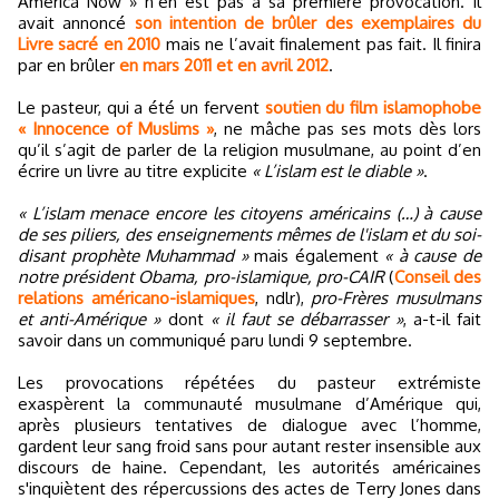
America Now » n’en est pas à sa première provocation. Il
avait annoncé
son intention de brûler des exemplaires du
Livre sacré en 2010
mais ne l’avait finalement pas fait. Il finira
par en brûler
en mars 2011 et en avril 2012
.
Le pasteur, qui a été un fervent
soutien du film islamophobe
« Innocence of Muslims »
, ne mâche pas ses mots dès lors
qu’il s’agit de parler de la religion musulmane, au point d’en
écrire un livre au titre explicite
« L’islam est le diable »
.
« L’islam menace encore les citoyens américains (…) à cause
de ses piliers, des enseignements mêmes de l'islam et du soi-
disant prophète Muhammad »
mais également
« à cause de
notre président Obama, pro-islamique, pro-CAIR
(
Conseil des
relations américano-islamiques
, ndlr),
pro-Frères musulmans
et anti-Amérique »
dont
« il faut se débarrasser »
, a-t-il fait
savoir dans un communiqué paru lundi 9 septembre.
Les provocations répétées du pasteur extrémiste
exaspèrent la communauté musulmane d’Amérique qui,
après plusieurs tentatives de dialogue avec l’homme,
gardent leur sang froid sans pour autant rester insensible aux
discours de haine. Cependant, les autorités américaines
s'inquiètent des répercussions des actes de Terry Jones dans